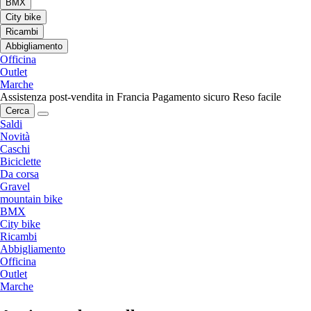
BMX
City bike
Ricambi
Abbigliamento
Officina
Outlet
Marche
Assistenza post-vendita in Francia
Pagamento sicuro
Reso facile
Cerca
Saldi
Novità
Caschi
Biciclette
Da corsa
Gravel
mountain bike
BMX
City bike
Ricambi
Abbigliamento
Officina
Outlet
Marche