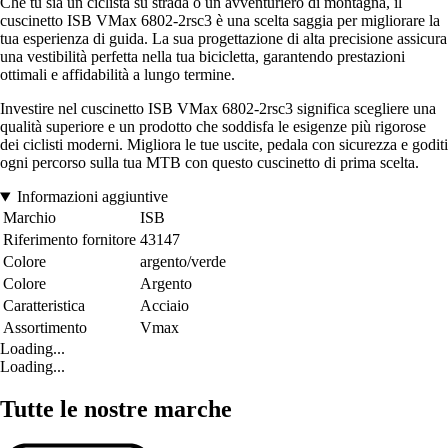
Che tu sia un ciclista su strada o un avventuriero di montagna, il
cuscinetto ISB VMax 6802-2rsc3 è una scelta saggia per migliorare la
tua esperienza di guida. La sua progettazione di alta precisione assicura
una vestibilità perfetta nella tua bicicletta, garantendo prestazioni
ottimali e affidabilità a lungo termine.
Investire nel cuscinetto ISB VMax 6802-2rsc3 significa scegliere una
qualità superiore e un prodotto che soddisfa le esigenze più rigorose
dei ciclisti moderni. Migliora le tue uscite, pedala con sicurezza e goditi
ogni percorso sulla tua MTB con questo cuscinetto di prima scelta.
Informazioni aggiuntive
Marchio
ISB
Riferimento fornitore
43147
Colore
argento/verde
Colore
Argento
Caratteristica
Acciaio
Assortimento
Vmax
Loading...
Loading...
Tutte le nostre marche