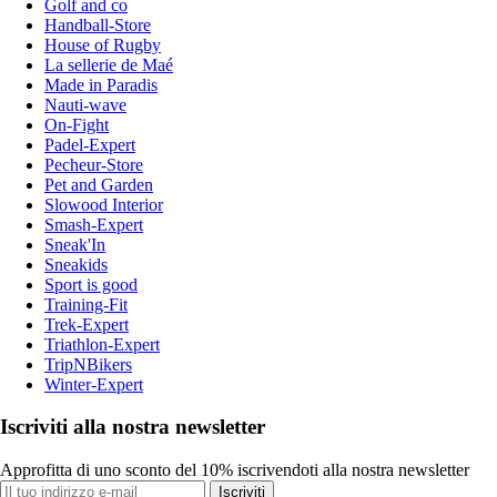
Golf and co
Handball-Store
House of Rugby
La sellerie de Maé
Made in Paradis
Nauti-wave
On-Fight
Padel-Expert
Pecheur-Store
Pet and Garden
Slowood Interior
Smash-Expert
Sneak'In
Sneakids
Sport is good
Training-Fit
Trek-Expert
Triathlon-Expert
TripNBikers
Winter-Expert
Iscriviti alla nostra newsletter
Approfitta di uno sconto del 10% iscrivendoti alla nostra newsletter
Iscriviti