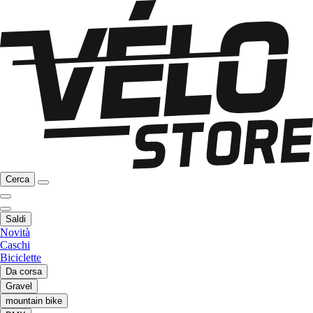
Cerca
Saldi
Novità
Caschi
Biciclette
Da corsa
Gravel
mountain bike