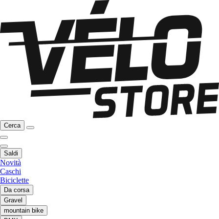
Cerca
Saldi
Novità
Caschi
Biciclette
Da corsa
Gravel
mountain bike