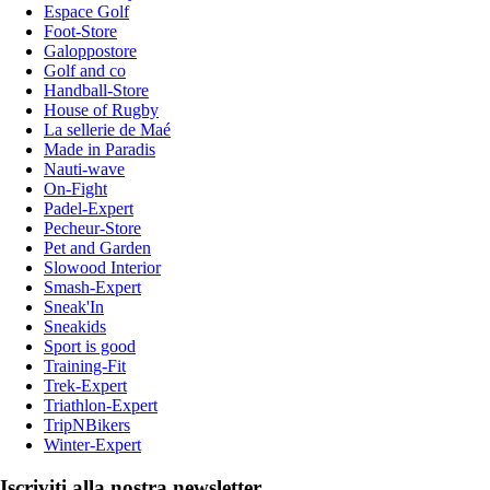
Espace Golf
Foot-Store
Galoppostore
Golf and co
Handball-Store
House of Rugby
La sellerie de Maé
Made in Paradis
Nauti-wave
On-Fight
Padel-Expert
Pecheur-Store
Pet and Garden
Slowood Interior
Smash-Expert
Sneak'In
Sneakids
Sport is good
Training-Fit
Trek-Expert
Triathlon-Expert
TripNBikers
Winter-Expert
Iscriviti alla nostra newsletter