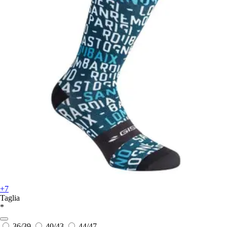
+7
Taglia
*
36/39
40/43
44/47