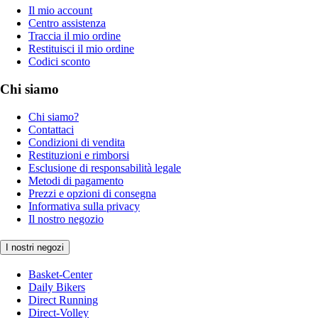
Il mio account
Centro assistenza
Traccia il mio ordine
Restituisci il mio ordine
Codici sconto
Chi siamo
Chi siamo?
Contattaci
Condizioni di vendita
Restituzioni e rimborsi
Esclusione di responsabilità legale
Metodi di pagamento
Prezzi e opzioni di consegna
Informativa sulla privacy
Il nostro negozio
I nostri negozi
Basket-Center
Daily Bikers
Direct Running
Direct-Volley