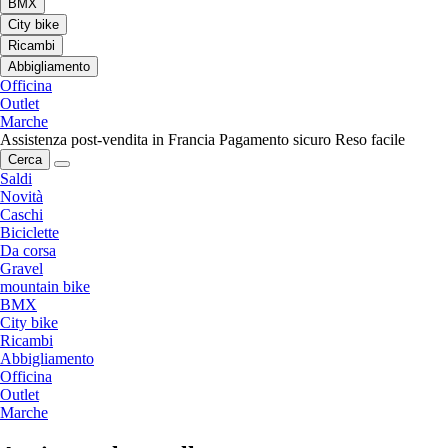
BMX
City bike
Ricambi
Abbigliamento
Officina
Outlet
Marche
Assistenza post-vendita in Francia
Pagamento sicuro
Reso facile
Cerca
Saldi
Novità
Caschi
Biciclette
Da corsa
Gravel
mountain bike
BMX
City bike
Ricambi
Abbigliamento
Officina
Outlet
Marche