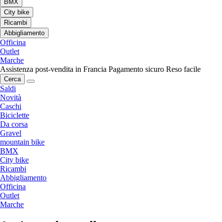
BMX
City bike
Ricambi
Abbigliamento
Officina
Outlet
Marche
Assistenza post-vendita in Francia
Pagamento sicuro
Reso facile
Cerca
Saldi
Novità
Caschi
Biciclette
Da corsa
Gravel
mountain bike
BMX
City bike
Ricambi
Abbigliamento
Officina
Outlet
Marche