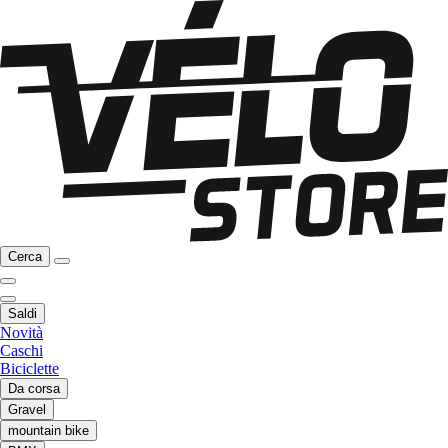
Cerca
Saldi
Novità
Caschi
Biciclette
Da corsa
Gravel
mountain bike