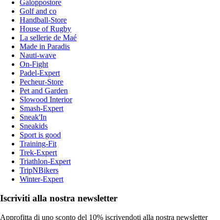
Galoppostore
Golf and co
Handball-Store
House of Rugby
La sellerie de Maé
Made in Paradis
Nauti-wave
On-Fight
Padel-Expert
Pecheur-Store
Pet and Garden
Slowood Interior
Smash-Expert
Sneak'In
Sneakids
Sport is good
Training-Fit
Trek-Expert
Triathlon-Expert
TripNBikers
Winter-Expert
Iscriviti alla nostra newsletter
Approfitta di uno sconto del 10% iscrivendoti alla nostra newsletter