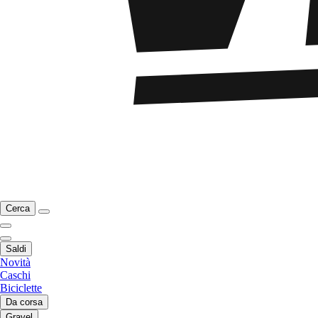
Cerca
Saldi
Novità
Caschi
Biciclette
Da corsa
Gravel