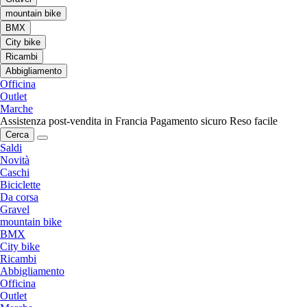
mountain bike
BMX
City bike
Ricambi
Abbigliamento
Officina
Outlet
Marche
Assistenza post-vendita in Francia
Pagamento sicuro
Reso facile
Cerca
Saldi
Novità
Caschi
Biciclette
Da corsa
Gravel
mountain bike
BMX
City bike
Ricambi
Abbigliamento
Officina
Outlet