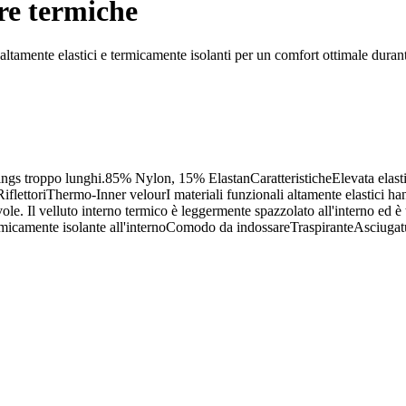
re termiche
tamente elastici e termicamente isolanti per un comfort ottimale durante 
ggings troppo lunghi.85% Nylon, 15% ElastanCaratteristicheElevata elast
iflettoriThermo-Inner velourI materiali funzionali altamente elastici han
e. Il velluto interno termico è leggermente spazzolato all'interno ed è 
 termicamente isolante all'internoComodo da indossareTraspiranteAsciugat