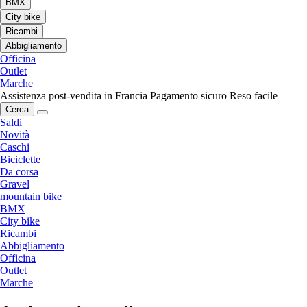
BMX
City bike
Ricambi
Abbigliamento
Officina
Outlet
Marche
Assistenza post-vendita in Francia
Pagamento sicuro
Reso facile
Cerca
Saldi
Novità
Caschi
Biciclette
Da corsa
Gravel
mountain bike
BMX
City bike
Ricambi
Abbigliamento
Officina
Outlet
Marche