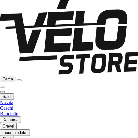
Cerca
Saldi
Novità
Caschi
Biciclette
Da corsa
Gravel
mountain bike