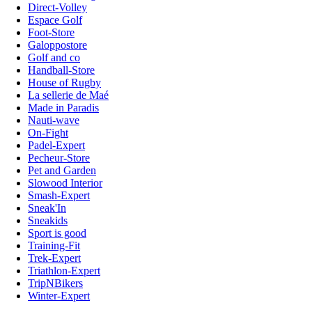
Direct-Volley
Espace Golf
Foot-Store
Galoppostore
Golf and co
Handball-Store
House of Rugby
La sellerie de Maé
Made in Paradis
Nauti-wave
On-Fight
Padel-Expert
Pecheur-Store
Pet and Garden
Slowood Interior
Smash-Expert
Sneak'In
Sneakids
Sport is good
Training-Fit
Trek-Expert
Triathlon-Expert
TripNBikers
Winter-Expert