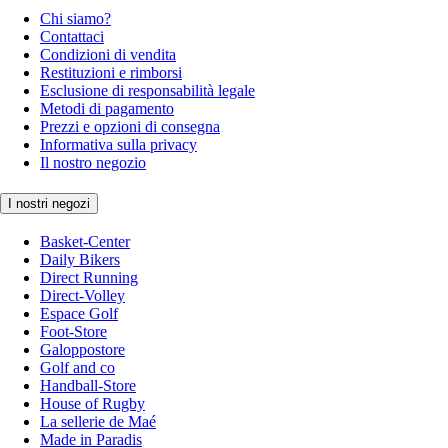
Chi siamo?
Contattaci
Condizioni di vendita
Restituzioni e rimborsi
Esclusione di responsabilità legale
Metodi di pagamento
Prezzi e opzioni di consegna
Informativa sulla privacy
Il nostro negozio
I nostri negozi
Basket-Center
Daily Bikers
Direct Running
Direct-Volley
Espace Golf
Foot-Store
Galoppostore
Golf and co
Handball-Store
House of Rugby
La sellerie de Maé
Made in Paradis