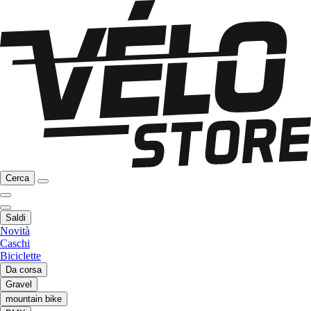
Cerca
Saldi
Novità
Caschi
Biciclette
Da corsa
Gravel
mountain bike