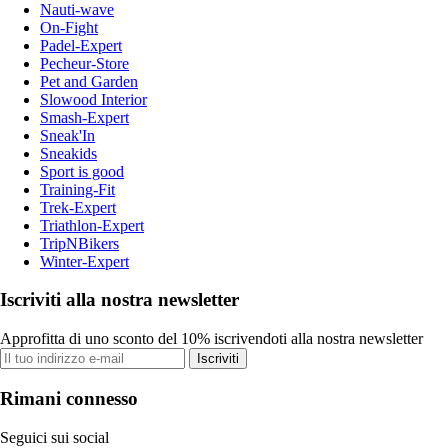
Nauti-wave
On-Fight
Padel-Expert
Pecheur-Store
Pet and Garden
Slowood Interior
Smash-Expert
Sneak'In
Sneakids
Sport is good
Training-Fit
Trek-Expert
Triathlon-Expert
TripNBikers
Winter-Expert
Iscriviti alla nostra newsletter
Approfitta di uno sconto del 10% iscrivendoti alla nostra newsletter
Iscriviti
Rimani connesso
Seguici sui social