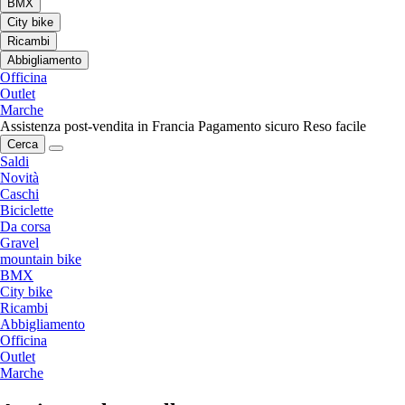
BMX
City bike
Ricambi
Abbigliamento
Officina
Outlet
Marche
Assistenza post-vendita in Francia
Pagamento sicuro
Reso facile
Cerca
Saldi
Novità
Caschi
Biciclette
Da corsa
Gravel
mountain bike
BMX
City bike
Ricambi
Abbigliamento
Officina
Outlet
Marche