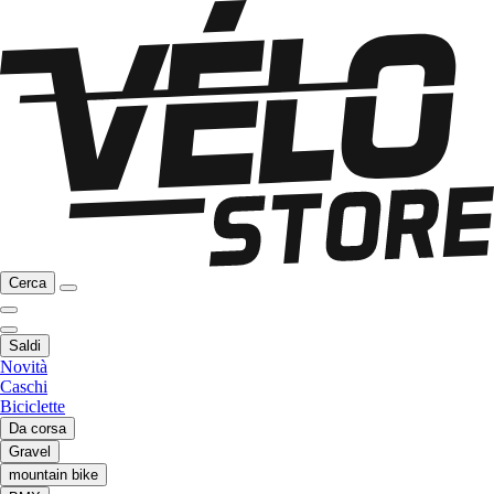
Cerca
Saldi
Novità
Caschi
Biciclette
Da corsa
Gravel
mountain bike