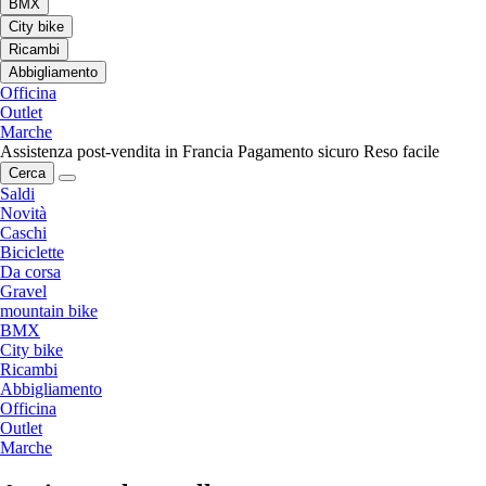
BMX
City bike
Ricambi
Abbigliamento
Officina
Outlet
Marche
Assistenza post-vendita in Francia
Pagamento sicuro
Reso facile
Cerca
Saldi
Novità
Caschi
Biciclette
Da corsa
Gravel
mountain bike
BMX
City bike
Ricambi
Abbigliamento
Officina
Outlet
Marche