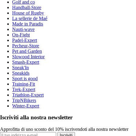
Golf and co
Handball-Store
House of Rugby
La sellerie de Maé
Made in Paradis
Nauti-wave
On-Fight
Padel-Expert
Pecheur-Store
Pet and Garden
Slowood Interior
Smash-Expert
Sneak'In
Sneakids
Sport is good
Training-Fit
Trek-Expert
Triathlon-Expert
TripNBikers
Winter-Expert
Iscriviti alla nostra newsletter
Approfitta di uno sconto del 10% iscrivendoti alla nostra newsletter
Iscriviti