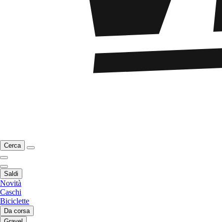
Cerca
Saldi
Novità
Caschi
Biciclette
Da corsa
Gravel