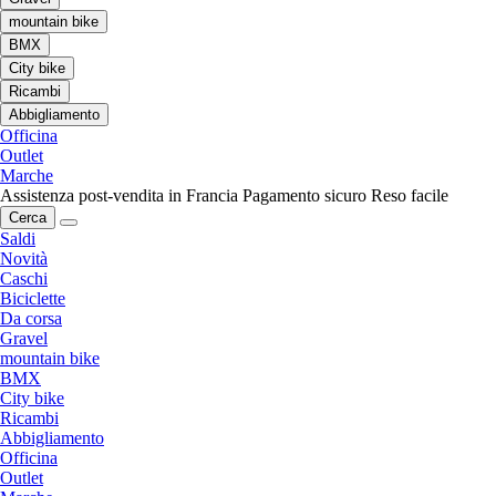
mountain bike
BMX
City bike
Ricambi
Abbigliamento
Officina
Outlet
Marche
Assistenza post-vendita in Francia
Pagamento sicuro
Reso facile
Cerca
Saldi
Novità
Caschi
Biciclette
Da corsa
Gravel
mountain bike
BMX
City bike
Ricambi
Abbigliamento
Officina
Outlet