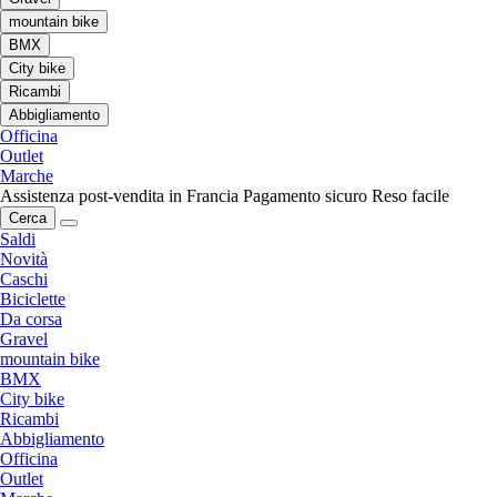
mountain bike
BMX
City bike
Ricambi
Abbigliamento
Officina
Outlet
Marche
Assistenza post-vendita in Francia
Pagamento sicuro
Reso facile
Cerca
Saldi
Novità
Caschi
Biciclette
Da corsa
Gravel
mountain bike
BMX
City bike
Ricambi
Abbigliamento
Officina
Outlet