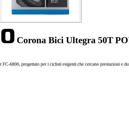
Corona Bici Ultegra 50T P
 FC-6800, progettato per i ciclisti esigenti che cercano prestazioni e 