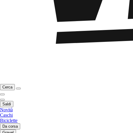
Cerca
Saldi
Novità
Caschi
Biciclette
Da corsa
Gravel