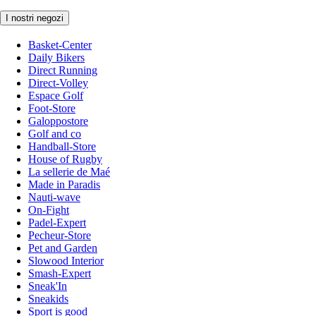
I nostri negozi
Basket-Center
Daily Bikers
Direct Running
Direct-Volley
Espace Golf
Foot-Store
Galoppostore
Golf and co
Handball-Store
House of Rugby
La sellerie de Maé
Made in Paradis
Nauti-wave
On-Fight
Padel-Expert
Pecheur-Store
Pet and Garden
Slowood Interior
Smash-Expert
Sneak'In
Sneakids
Sport is good