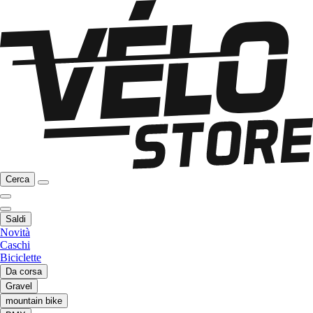
Cerca
Saldi
Novità
Caschi
Biciclette
Da corsa
Gravel
mountain bike