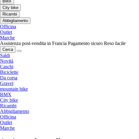
BMX
City bike
Ricambi
Abbigliamento
Officina
Outlet
Marche
Assistenza post-vendita in Francia
Pagamento sicuro
Reso facile
Cerca
Saldi
Novità
Caschi
Biciclette
Da corsa
Gravel
mountain bike
BMX
City bike
Ricambi
Abbigliamento
Officina
Outlet
Marche