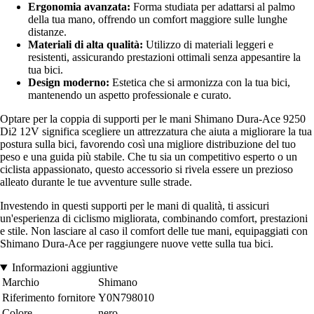
Ergonomia avanzata:
Forma studiata per adattarsi al palmo
della tua mano, offrendo un comfort maggiore sulle lunghe
distanze.
Materiali di alta qualità:
Utilizzo di materiali leggeri e
resistenti, assicurando prestazioni ottimali senza appesantire la
tua bici.
Design moderno:
Estetica che si armonizza con la tua bici,
mantenendo un aspetto professionale e curato.
Optare per la coppia di supporti per le mani Shimano Dura-Ace 9250
Di2 12V significa scegliere un attrezzatura che aiuta a migliorare la tua
postura sulla bici, favorendo così una migliore distribuzione del tuo
peso e una guida più stabile. Che tu sia un competitivo esperto o un
ciclista appassionato, questo accessorio si rivela essere un prezioso
alleato durante le tue avventure sulle strade.
Investendo in questi supporti per le mani di qualità, ti assicuri
un'esperienza di ciclismo migliorata, combinando comfort, prestazioni
e stile. Non lasciare al caso il comfort delle tue mani, equipaggiati con
Shimano Dura-Ace per raggiungere nuove vette sulla tua bici.
Informazioni aggiuntive
Marchio
Shimano
Riferimento fornitore
Y0N798010
Colore
nero