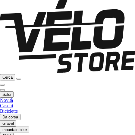
Cerca
Saldi
Novità
Caschi
Biciclette
Da corsa
Gravel
mountain bike