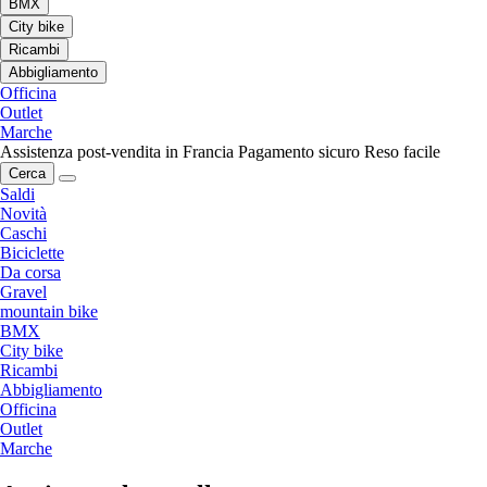
BMX
City bike
Ricambi
Abbigliamento
Officina
Outlet
Marche
Assistenza post-vendita in Francia
Pagamento sicuro
Reso facile
Cerca
Saldi
Novità
Caschi
Biciclette
Da corsa
Gravel
mountain bike
BMX
City bike
Ricambi
Abbigliamento
Officina
Outlet
Marche