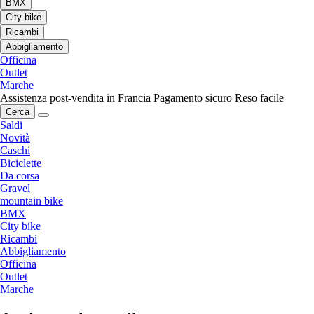
BMX
City bike
Ricambi
Abbigliamento
Officina
Outlet
Marche
Assistenza post-vendita in Francia
Pagamento sicuro
Reso facile
Cerca
Saldi
Novità
Caschi
Biciclette
Da corsa
Gravel
mountain bike
BMX
City bike
Ricambi
Abbigliamento
Officina
Outlet
Marche