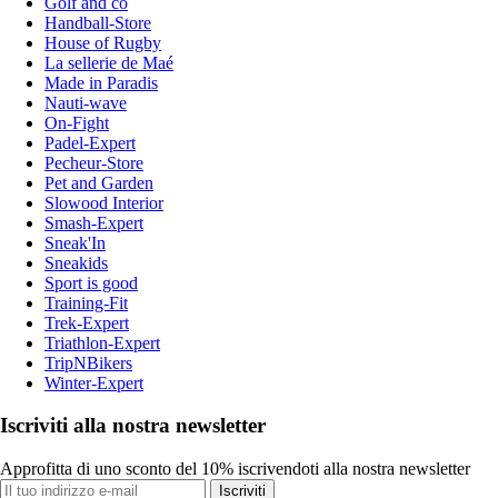
Golf and co
Handball-Store
House of Rugby
La sellerie de Maé
Made in Paradis
Nauti-wave
On-Fight
Padel-Expert
Pecheur-Store
Pet and Garden
Slowood Interior
Smash-Expert
Sneak'In
Sneakids
Sport is good
Training-Fit
Trek-Expert
Triathlon-Expert
TripNBikers
Winter-Expert
Iscriviti alla nostra newsletter
Approfitta di uno sconto del 10% iscrivendoti alla nostra newsletter
Iscriviti