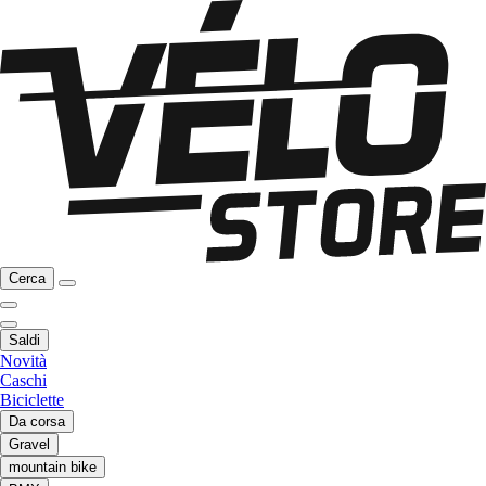
Cerca
Saldi
Novità
Caschi
Biciclette
Da corsa
Gravel
mountain bike