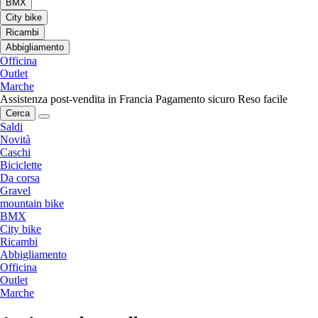
BMX
City bike
Ricambi
Abbigliamento
Officina
Outlet
Marche
Assistenza post-vendita in Francia
Pagamento sicuro
Reso facile
Cerca
Saldi
Novità
Caschi
Biciclette
Da corsa
Gravel
mountain bike
BMX
City bike
Ricambi
Abbigliamento
Officina
Outlet
Marche