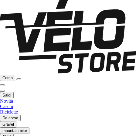
Cerca
Saldi
Novità
Caschi
Biciclette
Da corsa
Gravel
mountain bike