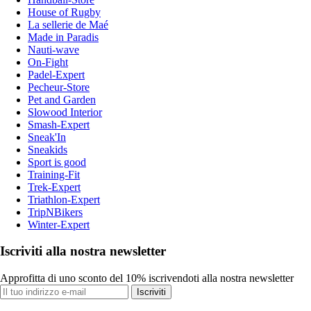
House of Rugby
La sellerie de Maé
Made in Paradis
Nauti-wave
On-Fight
Padel-Expert
Pecheur-Store
Pet and Garden
Slowood Interior
Smash-Expert
Sneak'In
Sneakids
Sport is good
Training-Fit
Trek-Expert
Triathlon-Expert
TripNBikers
Winter-Expert
Iscriviti alla nostra newsletter
Approfitta di uno sconto del 10% iscrivendoti alla nostra newsletter
Iscriviti