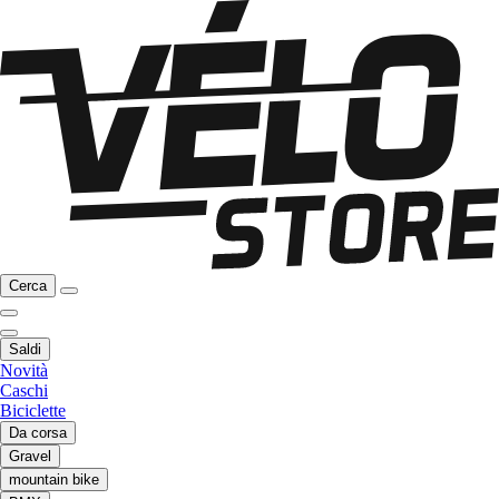
Cerca
Saldi
Novità
Caschi
Biciclette
Da corsa
Gravel
mountain bike