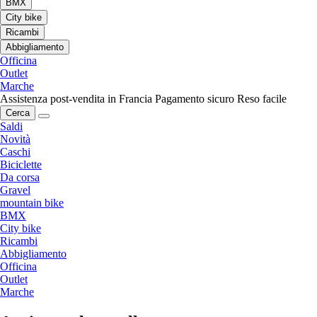
BMX
City bike
Ricambi
Abbigliamento
Officina
Outlet
Marche
Assistenza post-vendita in Francia
Pagamento sicuro
Reso facile
Cerca
Saldi
Novità
Caschi
Biciclette
Da corsa
Gravel
mountain bike
BMX
City bike
Ricambi
Abbigliamento
Officina
Outlet
Marche