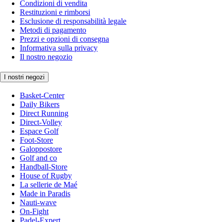
Condizioni di vendita
Restituzioni e rimborsi
Esclusione di responsabilità legale
Metodi di pagamento
Prezzi e opzioni di consegna
Informativa sulla privacy
Il nostro negozio
I nostri negozi
Basket-Center
Daily Bikers
Direct Running
Direct-Volley
Espace Golf
Foot-Store
Galoppostore
Golf and co
Handball-Store
House of Rugby
La sellerie de Maé
Made in Paradis
Nauti-wave
On-Fight
Padel-Expert