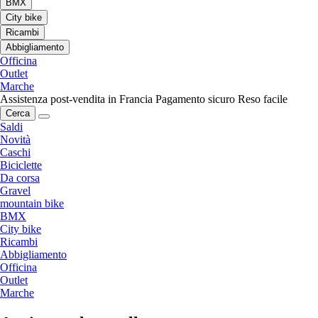
BMX
City bike
Ricambi
Abbigliamento
Officina
Outlet
Marche
Assistenza post-vendita in Francia
Pagamento sicuro
Reso facile
Cerca
Saldi
Novità
Caschi
Biciclette
Da corsa
Gravel
mountain bike
BMX
City bike
Ricambi
Abbigliamento
Officina
Outlet
Marche