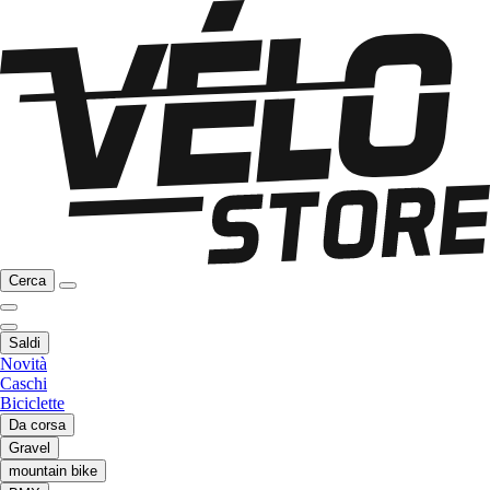
Cerca
Saldi
Novità
Caschi
Biciclette
Da corsa
Gravel
mountain bike