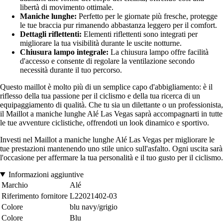
libertà di movimento ottimale.
Maniche lunghe:
Perfetto per le giornate più fresche, protegge
le tue braccia pur rimanendo abbastanza leggero per il comfort.
Dettagli riflettenti:
Elementi riflettenti sono integrati per
migliorare la tua visibilità durante le uscite notturne.
Chiusura lampo integrale:
La chiusura lampo offre facilità
d'accesso e consente di regolare la ventilazione secondo
necessità durante il tuo percorso.
Questo maillot è molto più di un semplice capo d'abbigliamento: è il
riflesso della tua passione per il ciclismo e della tua ricerca di un
equipaggiamento di qualità. Che tu sia un dilettante o un professionista,
il Maillot a maniche lunghe Alé Las Vegas saprà accompagnarti in tutte
le tue avventure ciclistiche, offrendoti un look dinamico e sportivo.
Investi nel Maillot a maniche lunghe Alé Las Vegas per migliorare le
tue prestazioni mantenendo uno stile unico sull'asfalto. Ogni uscita sarà
l'occasione per affermare la tua personalità e il tuo gusto per il ciclismo.
Informazioni aggiuntive
Marchio
Alé
Riferimento fornitore
L22021402-03
Colore
blu navy/grigio
Colore
Blu