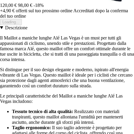
120,00 €
98,00 €
-18%
+4,90 €
offerti sul tuo prossimo ordine
Accreditati dopo la conferma
del tuo ordine
Loading...
Descrizione
Il Maillot a maniche lunghe Alé Las Vegas è un must per tutti gli
appassionati di ciclismo, unendo stile e prestazioni. Progettato dalla
famosa marca Alé, questo maillot offre un comfort ottimale durante le
tue uscite in bicicletta, che si tratti di una passeggiata tranquilla o di una
corsa intensa.
Si distingue per il suo design elegante e moderno, ispirato all'energia
vibrante di Las Vegas. Questo maillot è ideale per i ciclisti che cercano
sia protezione dagli agenti atmosferici che una buona ventilazione,
garantendo così un comfort duraturo sulla strada.
Le principali caratteristiche del Maillot a maniche lunghe Alé Las
Vegas includono:
Tessuto tecnico di alta qualità:
Realizzato con materiali
traspiranti, questo maillot allontana l'umidità per mantenerti
asciutto, anche durante gli sforzi più intensi.
Taglio ergonomico:
Il suo taglio aderente è progettato per
adattarsi alle forme del corpo del ciclista, offrendo così una