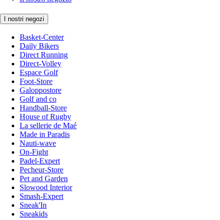
I nostri negozi
Basket-Center
Daily Bikers
Direct Running
Direct-Volley
Espace Golf
Foot-Store
Galoppostore
Golf and co
Handball-Store
House of Rugby
La sellerie de Maé
Made in Paradis
Nauti-wave
On-Fight
Padel-Expert
Pecheur-Store
Pet and Garden
Slowood Interior
Smash-Expert
Sneak'In
Sneakids