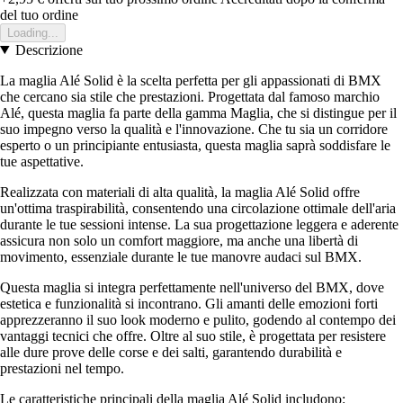
del tuo ordine
Loading...
Descrizione
La maglia Alé Solid è la scelta perfetta per gli appassionati di BMX
che cercano sia stile che prestazioni. Progettata dal famoso marchio
Alé, questa maglia fa parte della gamma Maglia, che si distingue per il
suo impegno verso la qualità e l'innovazione. Che tu sia un corridore
esperto o un principiante entusiasta, questa maglia saprà soddisfare le
tue aspettative.
Realizzata con materiali di alta qualità, la maglia Alé Solid offre
un'ottima traspirabilità, consentendo una circolazione ottimale dell'aria
durante le tue sessioni intense. La sua progettazione leggera e aderente
assicura non solo un comfort maggiore, ma anche una libertà di
movimento, essenziale durante le tue manovre audaci sul BMX.
Questa maglia si integra perfettamente nell'universo del BMX, dove
estetica e funzionalità si incontrano. Gli amanti delle emozioni forti
apprezzeranno il suo look moderno e pulito, godendo al contempo dei
vantaggi tecnici che offre. Oltre al suo stile, è progettata per resistere
alle dure prove delle corse e dei salti, garantendo durabilità e
prestazioni nel tempo.
Le caratteristiche principali della maglia Alé Solid includono: