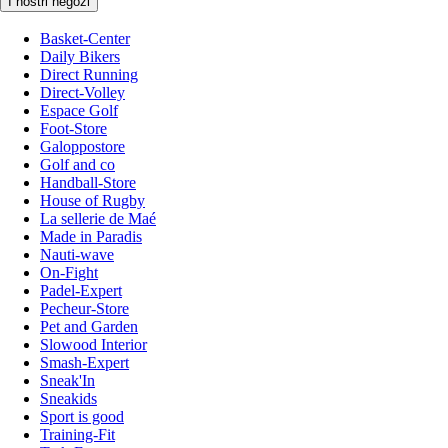
I nostri negozi
Basket-Center
Daily Bikers
Direct Running
Direct-Volley
Espace Golf
Foot-Store
Galoppostore
Golf and co
Handball-Store
House of Rugby
La sellerie de Maé
Made in Paradis
Nauti-wave
On-Fight
Padel-Expert
Pecheur-Store
Pet and Garden
Slowood Interior
Smash-Expert
Sneak'In
Sneakids
Sport is good
Training-Fit