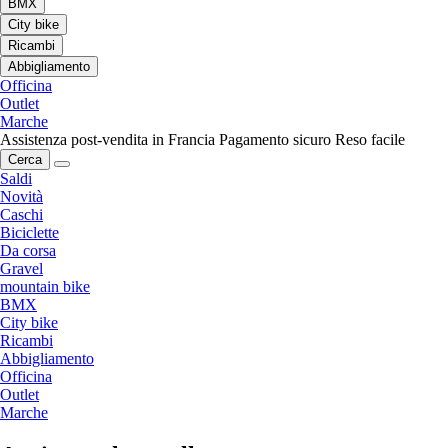
BMX
City bike
Ricambi
Abbigliamento
Officina
Outlet
Marche
Assistenza post-vendita in Francia
Pagamento sicuro
Reso facile
Cerca
Saldi
Novità
Caschi
Biciclette
Da corsa
Gravel
mountain bike
BMX
City bike
Ricambi
Abbigliamento
Officina
Outlet
Marche