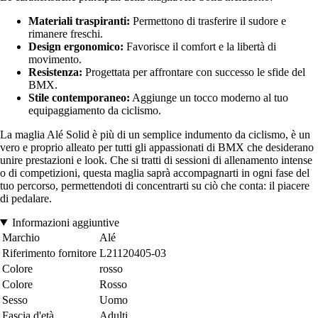
Materiali traspiranti:
Permettono di trasferire il sudore e
rimanere freschi.
Design ergonomico:
Favorisce il comfort e la libertà di
movimento.
Resistenza:
Progettata per affrontare con successo le sfide del
BMX.
Stile contemporaneo:
Aggiunge un tocco moderno al tuo
equipaggiamento da ciclismo.
La maglia Alé Solid è più di un semplice indumento da ciclismo, è un
vero e proprio alleato per tutti gli appassionati di BMX che desiderano
unire prestazioni e look. Che si tratti di sessioni di allenamento intense
o di competizioni, questa maglia saprà accompagnarti in ogni fase del
tuo percorso, permettendoti di concentrarti su ciò che conta: il piacere
di pedalare.
Informazioni aggiuntive
Marchio
Alé
Riferimento fornitore
L21120405-03
Colore
rosso
Colore
Rosso
Sesso
Uomo
Fascia d'età
Adulti