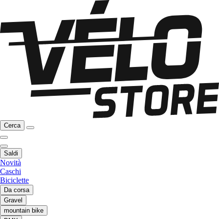
Cerca
Saldi
Novità
Caschi
Biciclette
Da corsa
Gravel
mountain bike