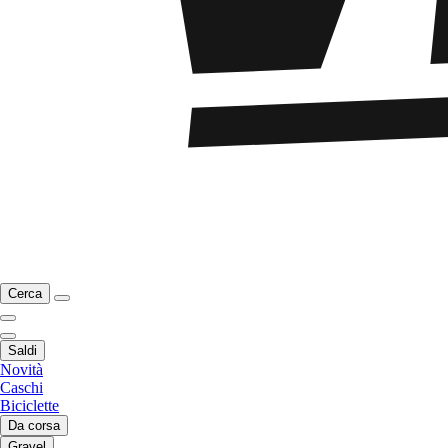
Cerca
Saldi
Novità
Caschi
Biciclette
Da corsa
Gravel