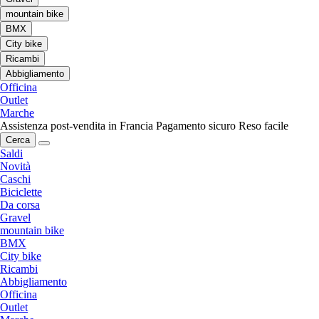
mountain bike
BMX
City bike
Ricambi
Abbigliamento
Officina
Outlet
Marche
Assistenza post-vendita in Francia
Pagamento sicuro
Reso facile
Cerca
Saldi
Novità
Caschi
Biciclette
Da corsa
Gravel
mountain bike
BMX
City bike
Ricambi
Abbigliamento
Officina
Outlet