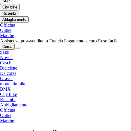
BMX
City bike
Ricambi
Abbigliamento
Officina
Outlet
Marche
Assistenza post-vendita in Francia
Pagamento sicuro
Reso facile
Cerca
Saldi
Novità
Caschi
Biciclette
Da corsa
Gravel
mountain bike
BMX
City bike
Ricambi
Abbigliamento
Officina
Outlet
Marche