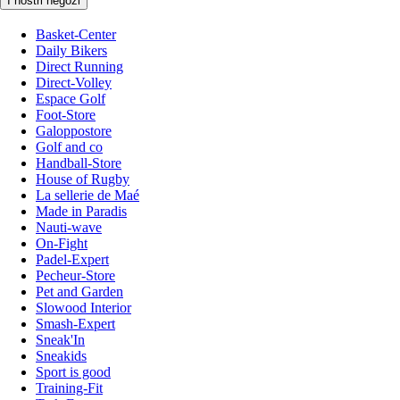
I nostri negozi
Basket-Center
Daily Bikers
Direct Running
Direct-Volley
Espace Golf
Foot-Store
Galoppostore
Golf and co
Handball-Store
House of Rugby
La sellerie de Maé
Made in Paradis
Nauti-wave
On-Fight
Padel-Expert
Pecheur-Store
Pet and Garden
Slowood Interior
Smash-Expert
Sneak'In
Sneakids
Sport is good
Training-Fit