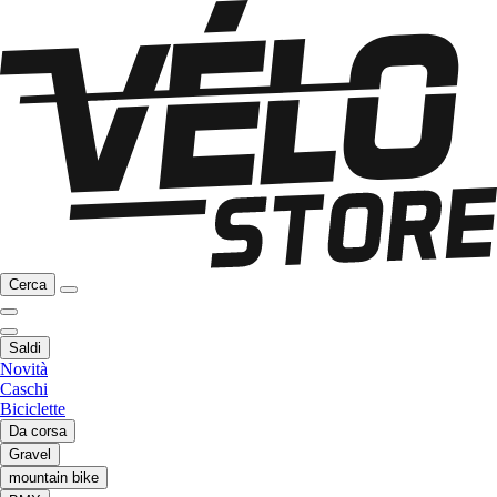
Cerca
Saldi
Novità
Caschi
Biciclette
Da corsa
Gravel
mountain bike