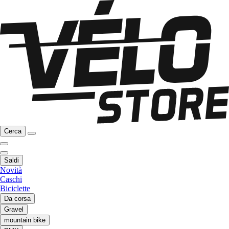
Cerca
Saldi
Novità
Caschi
Biciclette
Da corsa
Gravel
mountain bike