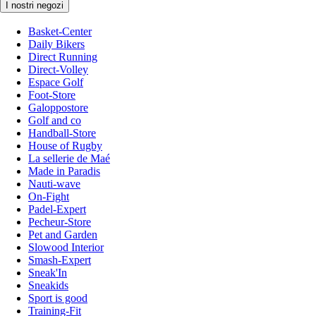
I nostri negozi
Basket-Center
Daily Bikers
Direct Running
Direct-Volley
Espace Golf
Foot-Store
Galoppostore
Golf and co
Handball-Store
House of Rugby
La sellerie de Maé
Made in Paradis
Nauti-wave
On-Fight
Padel-Expert
Pecheur-Store
Pet and Garden
Slowood Interior
Smash-Expert
Sneak'In
Sneakids
Sport is good
Training-Fit