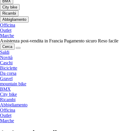
BMX
City bike
Ricambi
Abbigliamento
Officina
Outlet
Marche
Assistenza post-vendita in Francia
Pagamento sicuro
Reso facile
Cerca
Saldi
Novità
Caschi
Biciclette
Da corsa
Gravel
mountain bike
BMX
City bike
Ricambi
Abbigliamento
Officina
Outlet
Marche