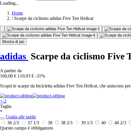
Loading...
Home
/
Scarpe da ciclismo adidas Five Ten Hellcat
Mostra di più
adidas
Scarpe da ciclismo Five 
A partire da
160,00 €
110,93 €
-31%
Scopri le scarpe da bicicletta adidas Five Ten Hellcat, che uniscono pr
+-2
Taglia
*
Guida alle taglie
36 2/3
37 1/3
38
38 2/3
39 1/3
40
40 2/3
Questo campo è obbligatorio