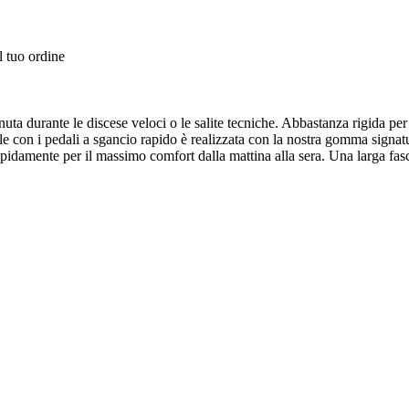
l tuo ordine
a durante le discese veloci o le salite tecniche. Abbastanza rigida per p
ile con i pedali a sgancio rapido è realizzata con la nostra gomma signa
apidamente per il massimo comfort dalla mattina alla sera. Una larga fasci