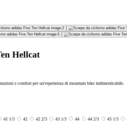
Ten Hellcat
estazioni e comfort per un'esperienza di mountain bike indimenticabile.
41 1/3
42
42 2/3
43 1/3
44
44 2/3
45 1/3