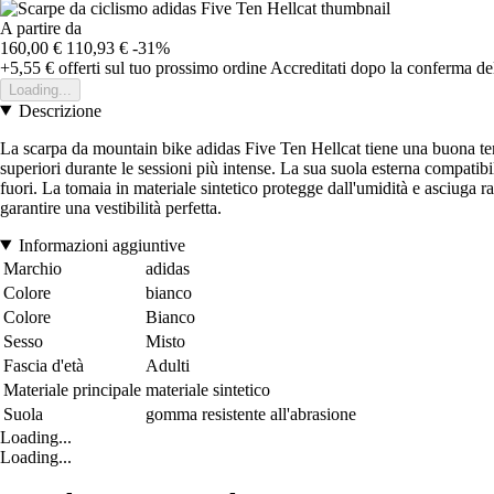
A partire da
160,00 €
110,93 €
-31%
+5,55 €
offerti sul tuo prossimo ordine
Accreditati dopo la conferma de
Loading...
Descrizione
La scarpa da mountain bike adidas Five Ten Hellcat tiene una buona tenut
superiori durante le sessioni più intense. La sua suola esterna compatib
fuori. La tomaia in materiale sintetico protegge dall'umidità e asciuga r
garantire una vestibilità perfetta.
Informazioni aggiuntive
Marchio
adidas
Colore
bianco
Colore
Bianco
Sesso
Misto
Fascia d'età
Adulti
Materiale principale
materiale sintetico
Suola
gomma resistente all'abrasione
Loading...
Loading...