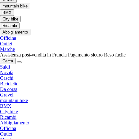
mountain bike
BMX
City bike
Ricambi
Abbigliamento
Officina
Outlet
Marche
Assistenza post-vendita in Francia
Pagamento sicuro
Reso facile
Cerca
Saldi
Novità
Caschi
Biciclette
Da corsa
Gravel
mountain bike
BMX
City bike
Ricambi
Abbigliamento
Officina
Outlet