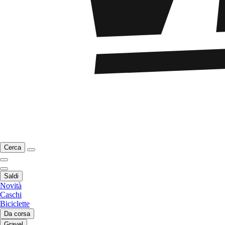
Cerca
Saldi
Novità
Caschi
Biciclette
Da corsa
Gravel