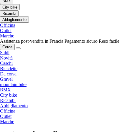
BMX
City bike
Ricambi
Abbigliamento
Officina
Outlet
Marche
Assistenza post-vendita in Francia
Pagamento sicuro
Reso facile
Cerca
Saldi
Novità
Caschi
Biciclette
Da corsa
Gravel
mountain bike
BMX
City bike
Ricambi
Abbigliamento
Officina
Outlet
Marche