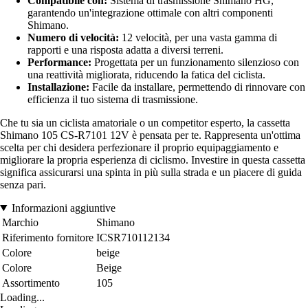
Compatibile con:
Sistema di trasmissione Shimano HG,
garantendo un'integrazione ottimale con altri componenti
Shimano.
Numero di velocità:
12 velocità, per una vasta gamma di
rapporti e una risposta adatta a diversi terreni.
Performance:
Progettata per un funzionamento silenzioso con
una reattività migliorata, riducendo la fatica del ciclista.
Installazione:
Facile da installare, permettendo di rinnovare con
efficienza il tuo sistema di trasmissione.
Che tu sia un ciclista amatoriale o un competitor esperto, la cassetta
Shimano 105 CS-R7101 12V è pensata per te. Rappresenta un'ottima
scelta per chi desidera perfezionare il proprio equipaggiamento e
migliorare la propria esperienza di ciclismo. Investire in questa cassetta
significa assicurarsi una spinta in più sulla strada e un piacere di guida
senza pari.
Informazioni aggiuntive
Marchio
Shimano
Riferimento fornitore
ICSR710112134
Colore
beige
Colore
Beige
Assortimento
105
Loading...