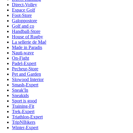
Direct-Volley
Espace Golf
Foot-Store
Galoppostore
Golf and co
Handball-Store
House of Rugby
La sellerie de Maé
Made in Paradis
Nauti-wave
On-Fight
Padel-Expert
Pecheur-Store
Pet and Garden
Slowood Interior
Smash-Expert
Sneak'In
Sneakids
Sport is good
Training-Fit
Trek-Expert
Triathlon-Expert
TripNBikers
Winter-Expert