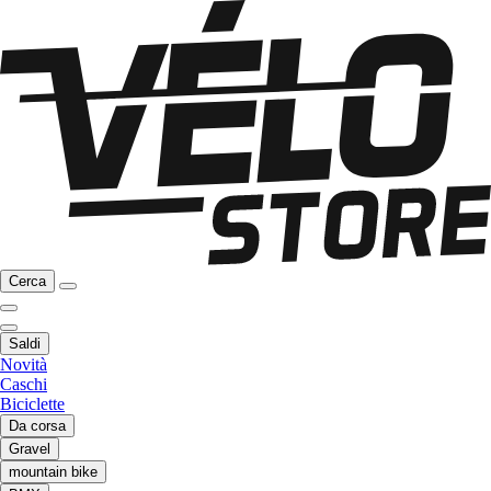
Cerca
Saldi
Novità
Caschi
Biciclette
Da corsa
Gravel
mountain bike