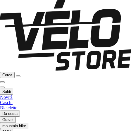
Cerca
Saldi
Novità
Caschi
Biciclette
Da corsa
Gravel
mountain bike