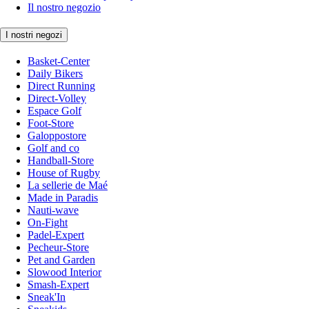
Il nostro negozio
I nostri negozi
Basket-Center
Daily Bikers
Direct Running
Direct-Volley
Espace Golf
Foot-Store
Galoppostore
Golf and co
Handball-Store
House of Rugby
La sellerie de Maé
Made in Paradis
Nauti-wave
On-Fight
Padel-Expert
Pecheur-Store
Pet and Garden
Slowood Interior
Smash-Expert
Sneak'In