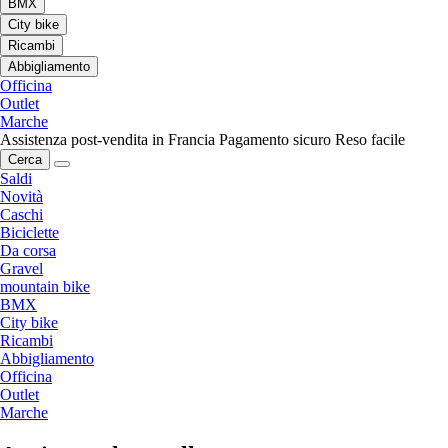
BMX
City bike
Ricambi
Abbigliamento
Officina
Outlet
Marche
Assistenza post-vendita in Francia
Pagamento sicuro
Reso facile
Cerca
Saldi
Novità
Caschi
Biciclette
Da corsa
Gravel
mountain bike
BMX
City bike
Ricambi
Abbigliamento
Officina
Outlet
Marche