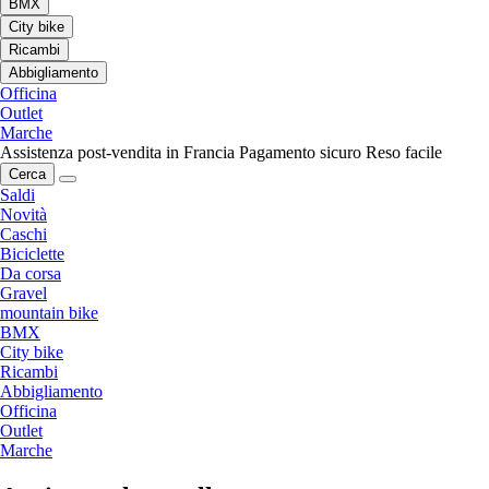
BMX
City bike
Ricambi
Abbigliamento
Officina
Outlet
Marche
Assistenza post-vendita in Francia
Pagamento sicuro
Reso facile
Cerca
Saldi
Novità
Caschi
Biciclette
Da corsa
Gravel
mountain bike
BMX
City bike
Ricambi
Abbigliamento
Officina
Outlet
Marche