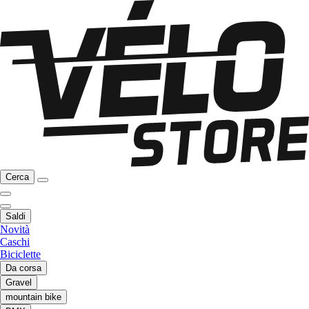
Cerca
Saldi
Novità
Caschi
Biciclette
Da corsa
Gravel
mountain bike