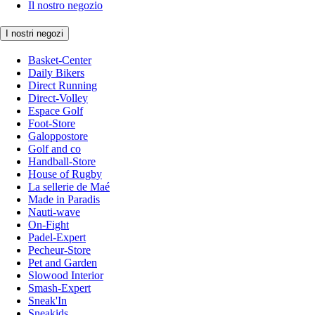
Il nostro negozio
I nostri negozi
Basket-Center
Daily Bikers
Direct Running
Direct-Volley
Espace Golf
Foot-Store
Galoppostore
Golf and co
Handball-Store
House of Rugby
La sellerie de Maé
Made in Paradis
Nauti-wave
On-Fight
Padel-Expert
Pecheur-Store
Pet and Garden
Slowood Interior
Smash-Expert
Sneak'In
Sneakids