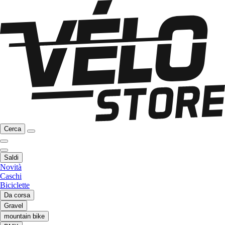
Cerca
Saldi
Novità
Caschi
Biciclette
Da corsa
Gravel
mountain bike