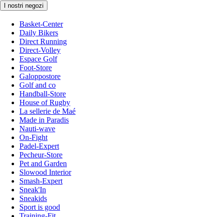
I nostri negozi
Basket-Center
Daily Bikers
Direct Running
Direct-Volley
Espace Golf
Foot-Store
Galoppostore
Golf and co
Handball-Store
House of Rugby
La sellerie de Maé
Made in Paradis
Nauti-wave
On-Fight
Padel-Expert
Pecheur-Store
Pet and Garden
Slowood Interior
Smash-Expert
Sneak'In
Sneakids
Sport is good
Training-Fit