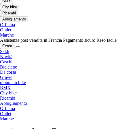
BMX
City bike
Ricambi
Abbigliamento
Officina
Outlet
Marche
Assistenza post-vendita in Francia
Pagamento sicuro
Reso facile
Cerca
Saldi
Novità
Caschi
Biciclette
Da corsa
Gravel
mountain bike
BMX
City bike
Ricambi
Abbigliamento
Officina
Outlet
Marche