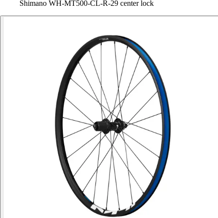
Shimano WH-MT500-CL-R-29 center lock