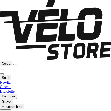
Cerca
Saldi
Novità
Caschi
Biciclette
Da corsa
Gravel
mountain bike