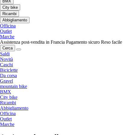
BMX
City bike
Ricambi
Abbigliamento
Officina
Outlet
Marche
Assistenza post-vendita in Francia
Pagamento sicuro
Reso facile
Cerca
Saldi
Novità
Caschi
Biciclette
Da corsa
Gravel
mountain bike
BMX
City bike
Ricambi
Abbigliamento
Officina
Outlet
Marche