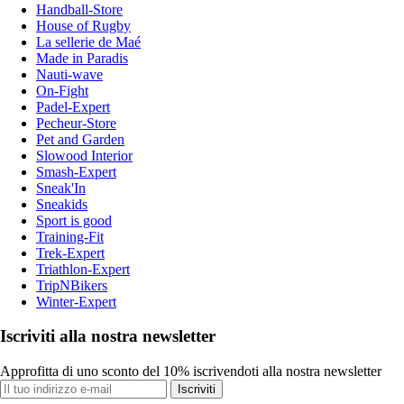
Handball-Store
House of Rugby
La sellerie de Maé
Made in Paradis
Nauti-wave
On-Fight
Padel-Expert
Pecheur-Store
Pet and Garden
Slowood Interior
Smash-Expert
Sneak'In
Sneakids
Sport is good
Training-Fit
Trek-Expert
Triathlon-Expert
TripNBikers
Winter-Expert
Iscriviti alla nostra newsletter
Approfitta di uno sconto del 10% iscrivendoti alla nostra newsletter
Iscriviti