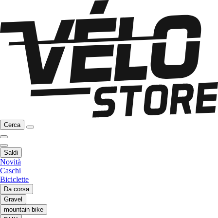
Cerca
Saldi
Novità
Caschi
Biciclette
Da corsa
Gravel
mountain bike