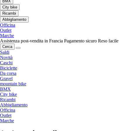
BMX
City bike
Ricambi
Abbigliamento
Officina
Outlet
Marche
Assistenza post-vendita in Francia
Pagamento sicuro
Reso facile
Cerca
Saldi
Novità
Caschi
Biciclette
Da corsa
Gravel
mountain bike
BMX
City bike
Ricambi
Abbigliamento
Officina
Outlet
Marche