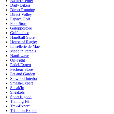
Basket-Center
Daily Bikers
Direct Running
Direct-Volley
Espace Golf
Foot-Store
Galoppostore
Golf and co
Handball-Store
House of Rugby
La sellerie de Maé
Made in Paradis
Nauti-wave
On-Fight
Padel-Expert
Pecheur-Store
Pet and Garden
Slowood Interior
Smash-Expert
Sneak'In
Sneakids
Sport is good
Training-Fit
Trek-Expert
Triathlon-Expert