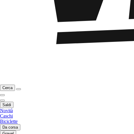
Cerca
Saldi
Novità
Caschi
Biciclette
Da corsa
Gravel