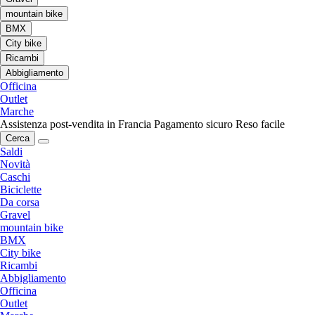
mountain bike
BMX
City bike
Ricambi
Abbigliamento
Officina
Outlet
Marche
Assistenza post-vendita in Francia
Pagamento sicuro
Reso facile
Cerca
Saldi
Novità
Caschi
Biciclette
Da corsa
Gravel
mountain bike
BMX
City bike
Ricambi
Abbigliamento
Officina
Outlet