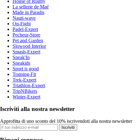
House of Rugby
La sellerie de Maé
Made in Paradis
Nauti-wave
On-Fight
Padel-Expert
Pecheur-Store
Pet and Garden
Slowood Interior
Smash-Expert
Sneak'In
Sneakids
Sport is good
Training-Fit
Trek-Expert
Triathlon-Expert
TripNBikers
Winter-Expert
Iscriviti alla nostra newsletter
Approfitta di uno sconto del 10% iscrivendoti alla nostra newsletter
Iscriviti
Rimani connesso