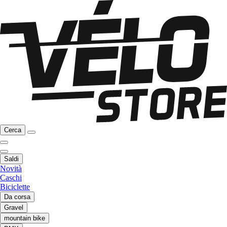
Cerca
Saldi
Novità
Caschi
Biciclette
Da corsa
Gravel
mountain bike