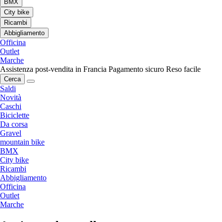
BMX
City bike
Ricambi
Abbigliamento
Officina
Outlet
Marche
Assistenza post-vendita in Francia
Pagamento sicuro
Reso facile
Cerca
Saldi
Novità
Caschi
Biciclette
Da corsa
Gravel
mountain bike
BMX
City bike
Ricambi
Abbigliamento
Officina
Outlet
Marche