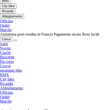
BMX
City bike
Ricambi
Abbigliamento
Officina
Outlet
Marche
Assistenza post-vendita in Francia
Pagamento sicuro
Reso facile
Cerca
Saldi
Novità
Caschi
Biciclette
Da corsa
Gravel
mountain bike
BMX
City bike
Ricambi
Abbigliamento
Officina
Outlet
Marche