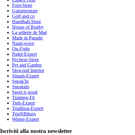
Foot-Store
Galoppostore
Golf and co
Handball-Store
House of Rugby
La sellerie de Maé
Made in Paradis
Nauti-wave
On-Fight
Padel-Expert
Pecheur-Store
Pet and Garden
Slowood Interior
Smash-Expert
Sneak'In
Sneakids
Sport is good
Training-Fit
Trek-Expert
Triathlon-Expert
TripNBikers
Winter-Expert
Iscriviti alla nostra newsletter