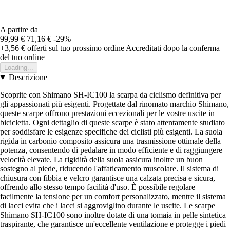
A partire da
99,99 €
71,16 €
-29%
+3,56 €
offerti sul tuo prossimo ordine
Accreditati dopo la conferma
del tuo ordine
Loading...
Descrizione
Scoprite con Shimano SH-IC100 la scarpa da ciclismo definitiva per
gli appassionati più esigenti. Progettate dal rinomato marchio Shimano,
queste scarpe offrono prestazioni eccezionali per le vostre uscite in
bicicletta. Ogni dettaglio di queste scarpe è stato attentamente studiato
per soddisfare le esigenze specifiche dei ciclisti più esigenti. La suola
rigida in carbonio composito assicura una trasmissione ottimale della
potenza, consentendo di pedalare in modo efficiente e di raggiungere
velocità elevate. La rigidità della suola assicura inoltre un buon
sostegno al piede, riducendo l'affaticamento muscolare. Il sistema di
chiusura con fibbia e velcro garantisce una calzata precisa e sicura,
offrendo allo stesso tempo facilità d'uso. È possibile regolare
facilmente la tensione per un comfort personalizzato, mentre il sistema
di lacci evita che i lacci si aggroviglino durante le uscite. Le scarpe
Shimano SH-IC100 sono inoltre dotate di una tomaia in pelle sintetica
traspirante, che garantisce un'eccellente ventilazione e protegge i piedi