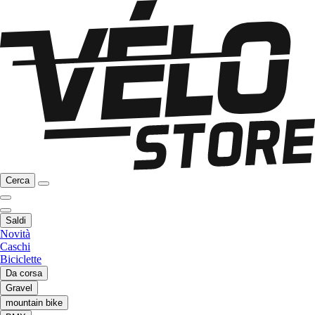
Cerca
Saldi
Novità
Caschi
Biciclette
Da corsa
Gravel
mountain bike