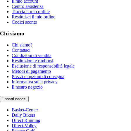
Il mio account
Centro assistenza
Traccia il mio ordine
Restituisci il mio ordine
Codici sconto
Chi siamo
Chi siamo?
Contattaci
Condizioni di vendita
Restituzioni e rimborsi
Esclusione di responsabilità legale
Metodi di pagamento
Prezzi e opzioni di consegna
Informativa sulla privacy
Il nostro negozio
I nostri negozi
Basket-Center
Daily Bikers
Direct Running
Direct-Volley
Espace Golf