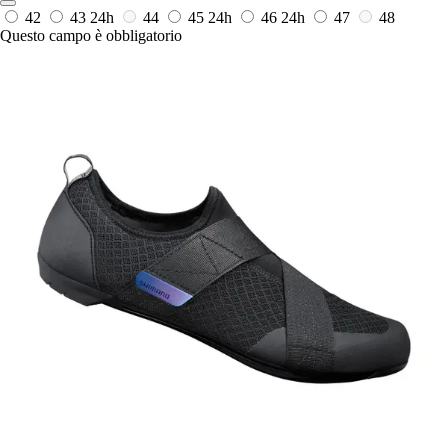
42
43
24h
44
45
24h
46
24h
47
48
Questo campo è obbligatorio