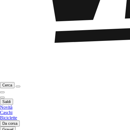
Cerca
Saldi
Novità
Caschi
Biciclette
Da corsa
Gravel