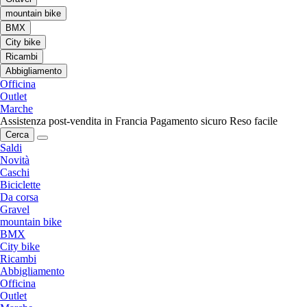
mountain bike
BMX
City bike
Ricambi
Abbigliamento
Officina
Outlet
Marche
Assistenza post-vendita in Francia
Pagamento sicuro
Reso facile
Cerca
Saldi
Novità
Caschi
Biciclette
Da corsa
Gravel
mountain bike
BMX
City bike
Ricambi
Abbigliamento
Officina
Outlet