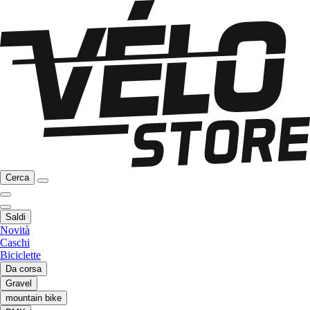
Cerca
Saldi
Novità
Caschi
Biciclette
Da corsa
Gravel
mountain bike