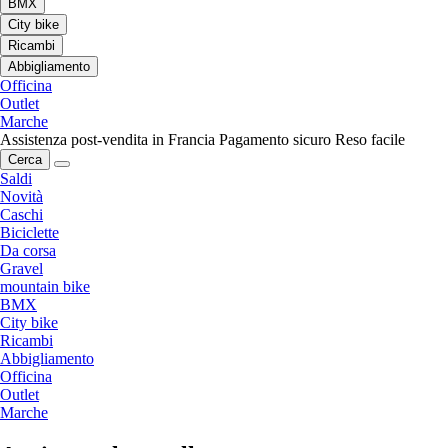
BMX
City bike
Ricambi
Abbigliamento
Officina
Outlet
Marche
Assistenza post-vendita in Francia
Pagamento sicuro
Reso facile
Cerca
Saldi
Novità
Caschi
Biciclette
Da corsa
Gravel
mountain bike
BMX
City bike
Ricambi
Abbigliamento
Officina
Outlet
Marche