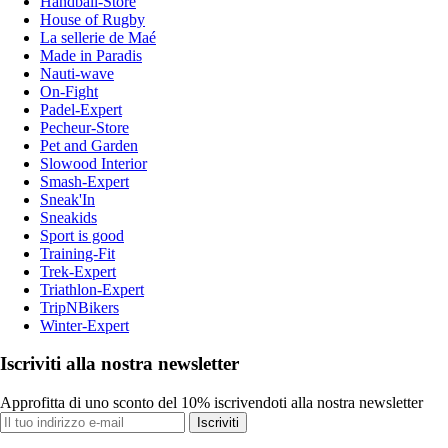
Handball-Store
House of Rugby
La sellerie de Maé
Made in Paradis
Nauti-wave
On-Fight
Padel-Expert
Pecheur-Store
Pet and Garden
Slowood Interior
Smash-Expert
Sneak'In
Sneakids
Sport is good
Training-Fit
Trek-Expert
Triathlon-Expert
TripNBikers
Winter-Expert
Iscriviti alla nostra newsletter
Approfitta di uno sconto del 10% iscrivendoti alla nostra newsletter
Iscriviti