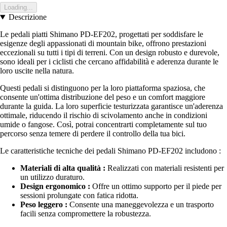
Loading...
Descrizione
Le pedali piatti Shimano PD-EF202, progettati per soddisfare le
esigenze degli appassionati di mountain bike, offrono prestazioni
eccezionali su tutti i tipi di terreni. Con un design robusto e durevole,
sono ideali per i ciclisti che cercano affidabilità e aderenza durante le
loro uscite nella natura.
Questi pedali si distinguono per la loro piattaforma spaziosa, che
consente un'ottima distribuzione del peso e un comfort maggiore
durante la guida. La loro superficie testurizzata garantisce un'aderenza
ottimale, riducendo il rischio di scivolamento anche in condizioni
umide o fangose. Così, potrai concentrarti completamente sul tuo
percorso senza temere di perdere il controllo della tua bici.
Le caratteristiche tecniche dei pedali Shimano PD-EF202 includono :
Materiali di alta qualità :
Realizzati con materiali resistenti per
un utilizzo duraturo.
Design ergonomico :
Offre un ottimo supporto per il piede per
sessioni prolungate con fatica ridotta.
Peso leggero :
Consente una maneggevolezza e un trasporto
facili senza compromettere la robustezza.