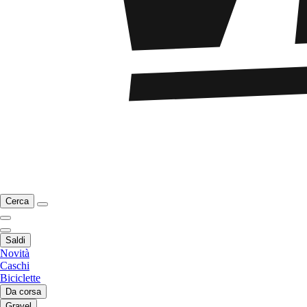
Cerca
Saldi
Novità
Caschi
Biciclette
Da corsa
Gravel