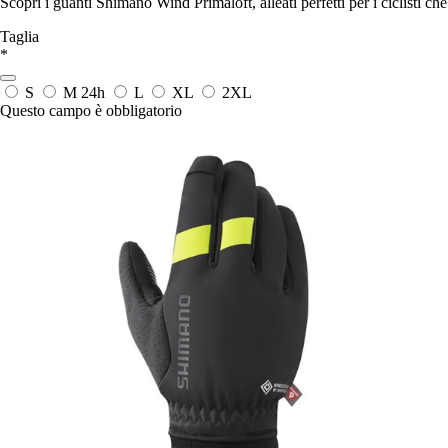
Scopri i guanti Shimano Wind Primaloft, alleati perfetti per i ciclisti ch
Taglia
*
S
M
24h
L
XL
2XL
Questo campo è obbligatorio