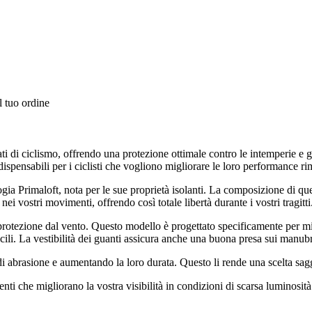
l tuo ordine
ti di ciclismo, offrendo una protezione ottimale contro le intemperie e g
indispensabili per i ciclisti che vogliono migliorare le loro performance r
ologia Primaloft, nota per le sue proprietà isolanti. La composizione di 
nei vostri movimenti, offrendo così totale libertà durante i vostri tragitti
rotezione dal vento. Questo modello è progettato specificamente per min
cili. La vestibilità dei guanti assicura anche una buona presa sui manubr
o di abrasione e aumentando la loro durata. Questo li rende una scelta sag
i che migliorano la vostra visibilità in condizioni di scarsa luminosità. 