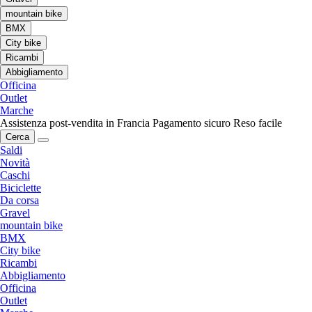
mountain bike
BMX
City bike
Ricambi
Abbigliamento
Officina
Outlet
Marche
Assistenza post-vendita in Francia
Pagamento sicuro
Reso facile
Cerca
Saldi
Novità
Caschi
Biciclette
Da corsa
Gravel
mountain bike
BMX
City bike
Ricambi
Abbigliamento
Officina
Outlet