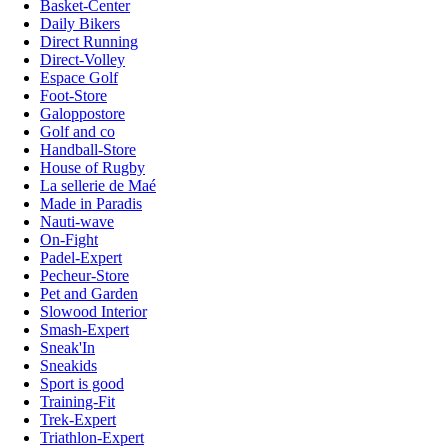
Basket-Center
Daily Bikers
Direct Running
Direct-Volley
Espace Golf
Foot-Store
Galoppostore
Golf and co
Handball-Store
House of Rugby
La sellerie de Maé
Made in Paradis
Nauti-wave
On-Fight
Padel-Expert
Pecheur-Store
Pet and Garden
Slowood Interior
Smash-Expert
Sneak'In
Sneakids
Sport is good
Training-Fit
Trek-Expert
Triathlon-Expert