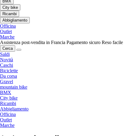
BMX
City bike
Ricambi
Abbigliamento
Officina
Outlet
Marche
Assistenza post-vendita in Francia
Pagamento sicuro
Reso facile
Cerca
Saldi
Novità
Caschi
Biciclette
Da corsa
Gravel
mountain bike
BMX
City bike
Ricambi
Abbigliamento
Officina
Outlet
Marche