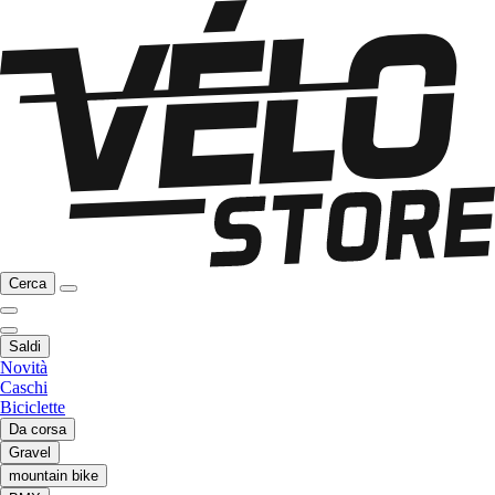
Cerca
Saldi
Novità
Caschi
Biciclette
Da corsa
Gravel
mountain bike