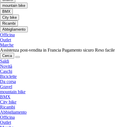
mountain bike
BMX
City bike
Ricambi
Abbigliamento
Officina
Outlet
Marche
Assistenza post-vendita in Francia
Pagamento sicuro
Reso facile
Cerca
Saldi
Novità
Caschi
Biciclette
Da corsa
Gravel
mountain bike
BMX
City bike
Ricambi
Abbigliamento
Officina
Outlet