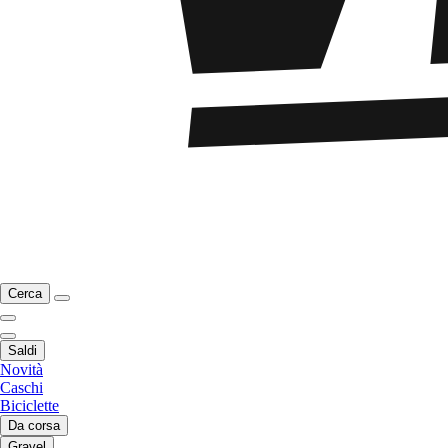
Cerca
Saldi
Novità
Caschi
Biciclette
Da corsa
Gravel