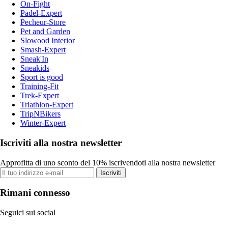
On-Fight
Padel-Expert
Pecheur-Store
Pet and Garden
Slowood Interior
Smash-Expert
Sneak'In
Sneakids
Sport is good
Training-Fit
Trek-Expert
Triathlon-Expert
TripNBikers
Winter-Expert
Iscriviti alla nostra newsletter
Approfitta di uno sconto del 10% iscrivendoti alla nostra newsletter
Iscriviti
Rimani connesso
Seguici sui social