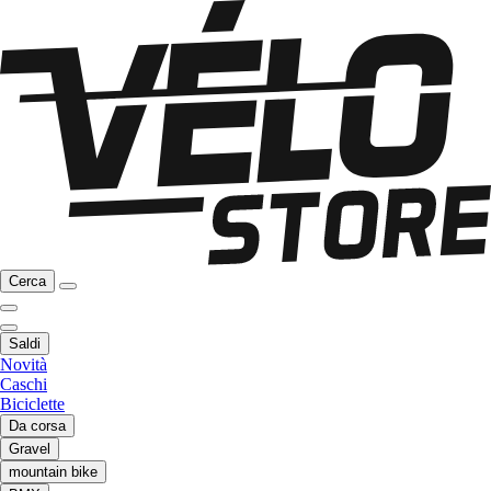
Cerca
Saldi
Novità
Caschi
Biciclette
Da corsa
Gravel
mountain bike