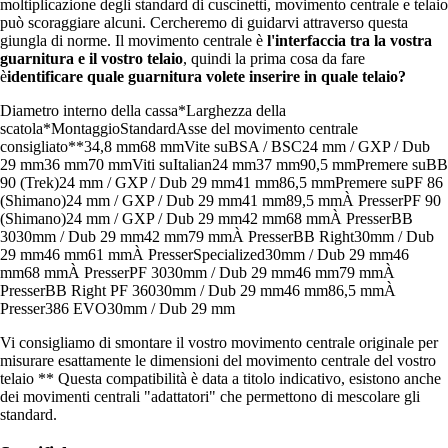
moltiplicazione degli standard di cuscinetti, movimento centrale e telaio
può scoraggiare alcuni. Cercheremo di guidarvi attraverso questa
giungla di norme. Il movimento centrale è
l'interfaccia tra la vostra
guarnitura e il vostro telaio
, quindi la prima cosa da fare
è
identificare quale guarnitura volete inserire in quale telaio?
Diametro interno della cassa*Larghezza della
scatola*MontaggioStandardAsse del movimento centrale
consigliato**34,8 mm68 mmVite suBSA / BSC24 mm / GXP / Dub
29 mm36 mm70 mmViti suItalian24 mm37 mm90,5 mmPremere suBB
90 (Trek)24 mm / GXP / Dub 29 mm41 mm86,5 mmPremere suPF 86
(Shimano)24 mm / GXP / Dub 29 mm41 mm89,5 mmÀ PresserPF 90
(Shimano)24 mm / GXP / Dub 29 mm42 mm68 mmÀ PresserBB
3030mm / Dub 29 mm42 mm79 mmÀ PresserBB Right30mm / Dub
29 mm46 mm61 mmÀ PresserSpecialized30mm / Dub 29 mm46
mm68 mmÀ PresserPF 3030mm / Dub 29 mm46 mm79 mmÀ
PresserBB Right PF 36030mm / Dub 29 mm46 mm86,5 mmÀ
Presser386 EVO30mm / Dub 29 mm
Vi consigliamo di smontare il vostro movimento centrale originale per
misurare esattamente le dimensioni del movimento centrale del vostro
telaio ** Questa compatibilità è data a titolo indicativo, esistono anche
dei movimenti centrali "adattatori" che permettono di mescolare gli
standard.