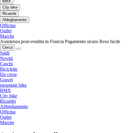
BMX
City bike
Ricambi
Abbigliamento
Officina
Outlet
Marche
Assistenza post-vendita in Francia
Pagamento sicuro
Reso facile
Cerca
Saldi
Novità
Caschi
Biciclette
Da corsa
Gravel
mountain bike
BMX
City bike
Ricambi
Abbigliamento
Officina
Outlet
Marche