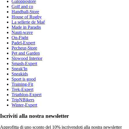
Galoppostore
Golf and co
Handball-Store
House of Rugby
La sellerie de Maé
Made in Paradis
Nauti-wave
On-Fight
Padel-Expert
Pecheur-Store
Pet and Garden
Slowood Interior
Smash-Expert
Sneak'In
Sneakids
Sport is good
Training-Fit
Trek-Expert
Triathlon-Expert
TripNBikers
Winter-Expert
Iscriviti alla nostra newsletter
Approfitta di uno sconto del 10% iscrivendoti alla nostra newsletter