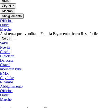
BMX
City bike
Ricambi
Abbigliamento
Officina
Outlet
Marche
Assistenza post-vendita in Francia
Pagamento sicuro
Reso facile
Cerca
Saldi
Novità
Caschi
Biciclette
Da corsa
Gravel
mountain bike
BMX
City bike
Ricambi
Abbigliamento
Officina
Outlet
Marche