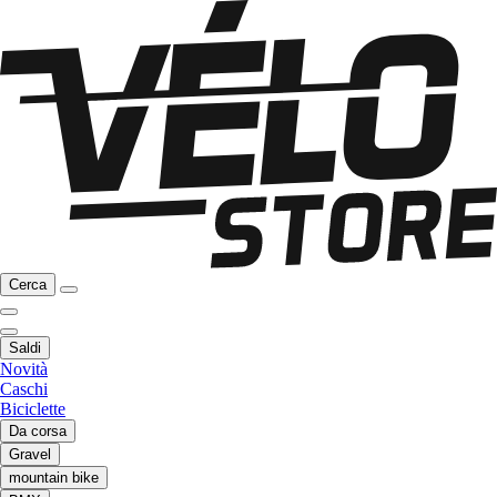
Cerca
Saldi
Novità
Caschi
Biciclette
Da corsa
Gravel
mountain bike