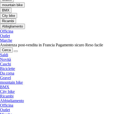
mountain bike
BMX
City bike
Ricambi
Abbigliamento
Officina
Outlet
Marche
Assistenza post-vendita in Francia
Pagamento sicuro
Reso facile
Cerca
Saldi
Novità
Caschi
Biciclette
Da corsa
Gravel
mountain bike
BMX
City bike
Ricambi
Abbigliamento
Officina
Outlet