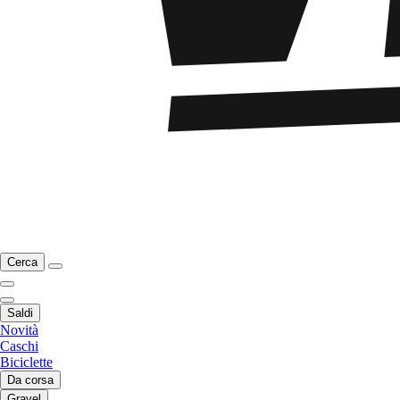
Cerca
Saldi
Novità
Caschi
Biciclette
Da corsa
Gravel