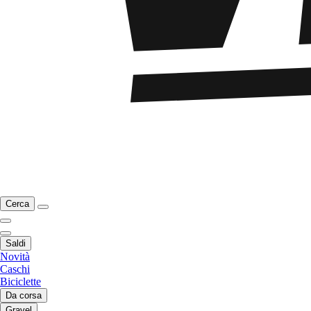
Cerca
Saldi
Novità
Caschi
Biciclette
Da corsa
Gravel