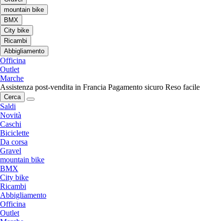
mountain bike
BMX
City bike
Ricambi
Abbigliamento
Officina
Outlet
Marche
Assistenza post-vendita in Francia
Pagamento sicuro
Reso facile
Cerca
Saldi
Novità
Caschi
Biciclette
Da corsa
Gravel
mountain bike
BMX
City bike
Ricambi
Abbigliamento
Officina
Outlet