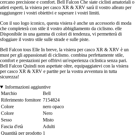
cercano precisione e comfort. Bell Falcon Che siate ciclisti amatoriali o
atleti esperti, la visiera per casco XR & XRV sarà il vostro alleato per
raggiungere i vostri obiettivi e superare i vostri limiti.
Con il suo logo iconico, questa visiera è anche un accessorio di moda
che completerà con stile il vostro abbigliamento da ciclismo. elle
Disponibile in una gamma di colori di tendenza, vi permetterà di
sfoggiare il vostro stile sulle strade e sulle piste.
Bell Falcon tous Elle In breve, la visiera per casco XR & XRV è un
must per gli appassionati di ciclismo. combina perfettamente stile,
comfort e prestazioni per offrirvi un'esperienza ciclistica senza pari.
Bell Falcon Quindi non aspettate oltre, equipaggiatevi con la visiera
per casco XR & XRV e partite per la vostra avventura in tutta
sicurezza!
Informazioni aggiuntive
Marchio
Bell
Riferimento fornitore
7154824
Colore
nero opaco
Colore
Nero
Sesso
Misto
Fascia d'età
Adulti
Quantità per prodotto
1