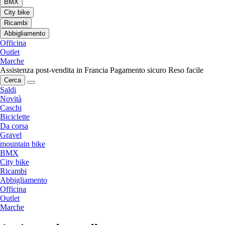
BMX
City bike
Ricambi
Abbigliamento
Officina
Outlet
Marche
Assistenza post-vendita in Francia
Pagamento sicuro
Reso facile
Cerca
Saldi
Novità
Caschi
Biciclette
Da corsa
Gravel
mountain bike
BMX
City bike
Ricambi
Abbigliamento
Officina
Outlet
Marche