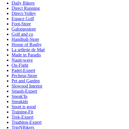
Daily Bikers
Direct Running
Direct-Volley
Espace Golf
Foot-Store
Galoppostore
Golf and co
Handball-Store
House of Rugby
La sellerie de Maé
Made in Paradis
Nauti-wave
On-Fight
Padel-Expert
Pecheur-Store
Pet and Garden
Slowood Interior
Smash-Expert
Sneak'In
Sneakids
Sport is good
Training-Fit
Trek-Expert
Triathlon-Expert
TripNBikers