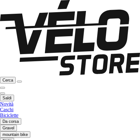
Cerca
Saldi
Novità
Caschi
Biciclette
Da corsa
Gravel
mountain bike