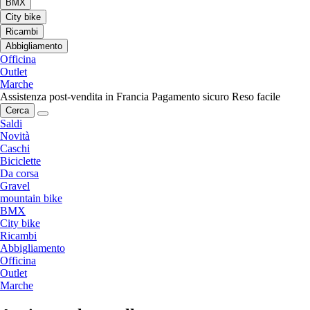
BMX
City bike
Ricambi
Abbigliamento
Officina
Outlet
Marche
Assistenza post-vendita in Francia
Pagamento sicuro
Reso facile
Cerca
Saldi
Novità
Caschi
Biciclette
Da corsa
Gravel
mountain bike
BMX
City bike
Ricambi
Abbigliamento
Officina
Outlet
Marche