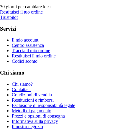
30 giorni per cambiare idea
Restituisci il tuo ordine
Trustpilot
Servizi
Il mio account
Centro assistenza
Traccia il mio ordine
Restituisci il mio ordine
Codici sconto
Chi siamo
Chi siamo?
Contattaci
Condizioni di vendita
Restituzioni e rimborsi
Esclusione di responsabilità legale
Metodi di pagamento
Prezzi e opzioni di consegna
Informativa sulla privacy
Il nostro negozio