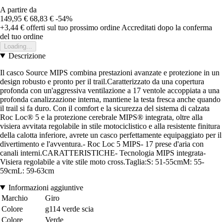
A partire da
149,95 €
68,83 €
-54%
+3,44 €
offerti sul tuo prossimo ordine
Accreditati dopo la conferma
del tuo ordine
Loading...
Descrizione
Il casco Source MIPS combina prestazioni avanzate e protezione in un
design robusto e pronto per il trail.Caratterizzato da una copertura
profonda con un'aggressiva ventilazione a 17 ventole accoppiata a una
profonda canalizzazione interna, mantiene la testa fresca anche quando
il trail si fa duro. Con il comfort e la sicurezza del sistema di calzata
Roc Loc® 5 e la protezione cerebrale MIPS® integrata, oltre alla
visiera avvitata regolabile in stile motociclistico e alla resistente finitura
della calotta inferiore, avrete un casco perfettamente equipaggiato per il
divertimento e l'avventura.- Roc Loc 5 MIPS- 17 prese d'aria con
canali interni.CARATTERISTICHE- Tecnologia MIPS integrata-
Visiera regolabile a vite stile moto cross.Taglia:S: 51-55cmM: 55-
59cmL: 59-63cm
Informazioni aggiuntive
Marchio
Giro
Colore
g114 verde scia
Colore
Verde