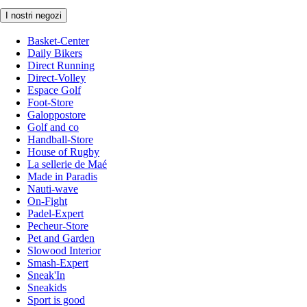
I nostri negozi
Basket-Center
Daily Bikers
Direct Running
Direct-Volley
Espace Golf
Foot-Store
Galoppostore
Golf and co
Handball-Store
House of Rugby
La sellerie de Maé
Made in Paradis
Nauti-wave
On-Fight
Padel-Expert
Pecheur-Store
Pet and Garden
Slowood Interior
Smash-Expert
Sneak'In
Sneakids
Sport is good