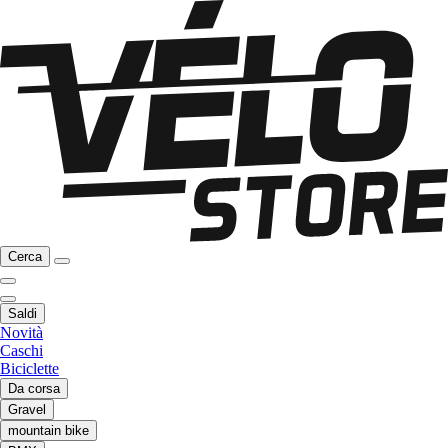
Cerca
Saldi
Novità
Caschi
Biciclette
Da corsa
Gravel
mountain bike