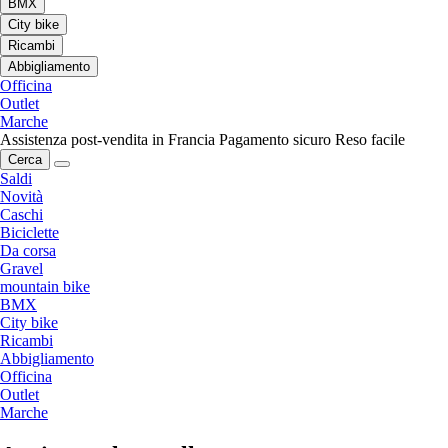
BMX
City bike
Ricambi
Abbigliamento
Officina
Outlet
Marche
Assistenza post-vendita in Francia
Pagamento sicuro
Reso facile
Cerca
Saldi
Novità
Caschi
Biciclette
Da corsa
Gravel
mountain bike
BMX
City bike
Ricambi
Abbigliamento
Officina
Outlet
Marche