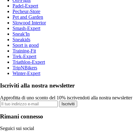
On-Fight
Padel-Expert
Pecheur-Store
Pet and Garden
Slowood Interior
Smash-Expert
Sneak'In
Sneakids
Sport is good
Training-Fit
Trek-Expert
Triathlon-Expert
TripNBikers
Winter-Expert
Iscriviti alla nostra newsletter
Approfitta di uno sconto del 10% iscrivendoti alla nostra newsletter
Iscriviti
Rimani connesso
Seguici sui social