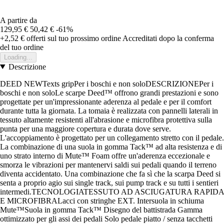
A partire da
129,95 €
50,42 €
-61%
+2,52 €
offerti sul tuo prossimo ordine
Accreditati dopo la conferma
del tuo ordine
Loading...
Descrizione
DEED NEWTexts gripPer i boschi e non soloDESCRIZIONEPer i
boschi e non soloLe scarpe Deed™ offrono grandi prestazioni e sono
progettate per un'impressionante aderenza al pedale e per il comfort
durante tutta la giornata. La tomaia è realizzata con pannelli laterali in
tessuto altamente resistenti all'abrasione e microfibra protettiva sulla
punta per una maggiore copertura e durata dove serve.
L'accoppiamento è progettato per un collegamento stretto con il pedale.
La combinazione di una suola in gomma Tack™ ad alta resistenza e di
uno strato interno di Mute™ Foam offre un'aderenza eccezionale e
smorza le vibrazioni per mantenervi saldi sui pedali quando il terreno
diventa accidentato. Una combinazione che fa sì che la scarpa Deed si
senta a proprio agio sui single track, sui pump track e su tutti i sentieri
intermedi.TECNOLOGIATESSUTO AD ASCIUGATURA RAPIDA
E MICROFIBRALacci con stringhe EXT. Intersuola in schiuma
Mute™Suola in gomma Tack™ Disegno del battistrada Gamma
ottimizzato per gli assi dei pedali Solo pedale piatto / senza tacchetti