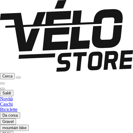
Cerca
Saldi
Novità
Caschi
Biciclette
Da corsa
Gravel
mountain bike