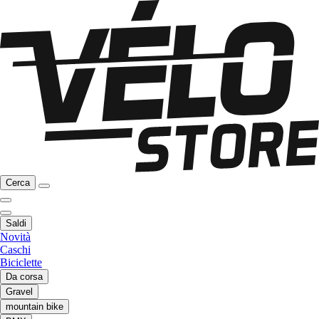
Cerca
Saldi
Novità
Caschi
Biciclette
Da corsa
Gravel
mountain bike