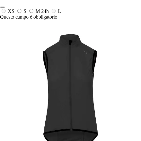
XS
S
M
24h
L
Questo campo è obbligatorio