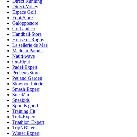
Direct Running
Direct-Volley
Espace Golf
Foot-Store
Galoppostore
Golf and co
Handball-Store
House of Rugby
La sellerie de Maé
Made in Paradis
Nauti-wave
On-Fight
Padel-Expert
Pecheur-Store
Pet and Garden
Slowood Interior
Smash-Expert
Sneak'In
Sneakids
Sport is good
Training-Fit
Trek-Expert
Triathlon-Expert
TripNBikers
Winter-Expert