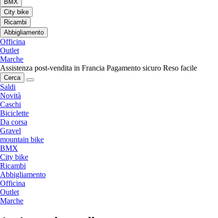
BMX
City bike
Ricambi
Abbigliamento
Officina
Outlet
Marche
Assistenza post-vendita in Francia
Pagamento sicuro
Reso facile
Cerca
Saldi
Novità
Caschi
Biciclette
Da corsa
Gravel
mountain bike
BMX
City bike
Ricambi
Abbigliamento
Officina
Outlet
Marche