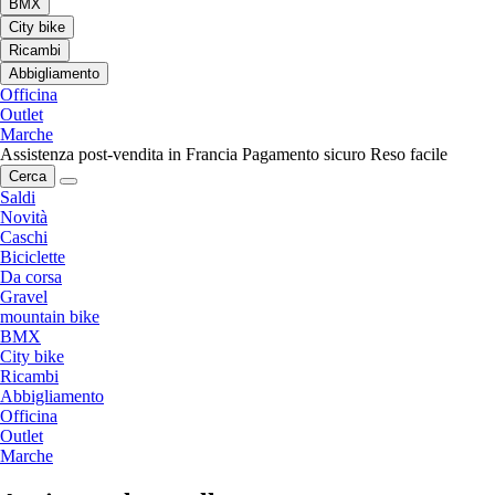
BMX
City bike
Ricambi
Abbigliamento
Officina
Outlet
Marche
Assistenza post-vendita in Francia
Pagamento sicuro
Reso facile
Cerca
Saldi
Novità
Caschi
Biciclette
Da corsa
Gravel
mountain bike
BMX
City bike
Ricambi
Abbigliamento
Officina
Outlet
Marche