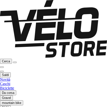
Cerca
Saldi
Novità
Caschi
Biciclette
Da corsa
Gravel
mountain bike