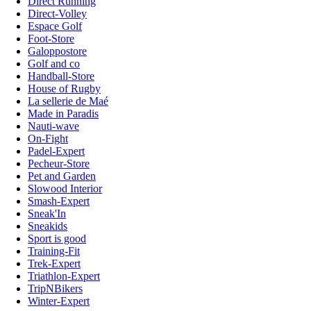
Direct Running
Direct-Volley
Espace Golf
Foot-Store
Galoppostore
Golf and co
Handball-Store
House of Rugby
La sellerie de Maé
Made in Paradis
Nauti-wave
On-Fight
Padel-Expert
Pecheur-Store
Pet and Garden
Slowood Interior
Smash-Expert
Sneak'In
Sneakids
Sport is good
Training-Fit
Trek-Expert
Triathlon-Expert
TripNBikers
Winter-Expert