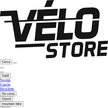
Cerca
Saldi
Novità
Caschi
Biciclette
Da corsa
Gravel
mountain bike