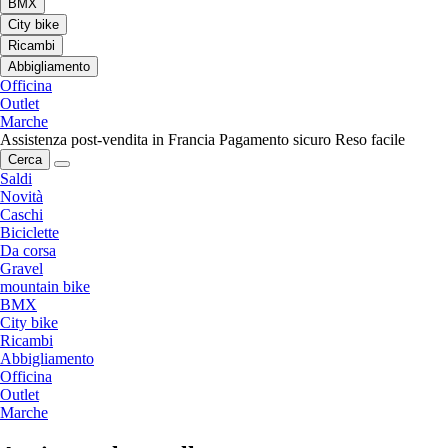
BMX
City bike
Ricambi
Abbigliamento
Officina
Outlet
Marche
Assistenza post-vendita in Francia
Pagamento sicuro
Reso facile
Cerca
Saldi
Novità
Caschi
Biciclette
Da corsa
Gravel
mountain bike
BMX
City bike
Ricambi
Abbigliamento
Officina
Outlet
Marche