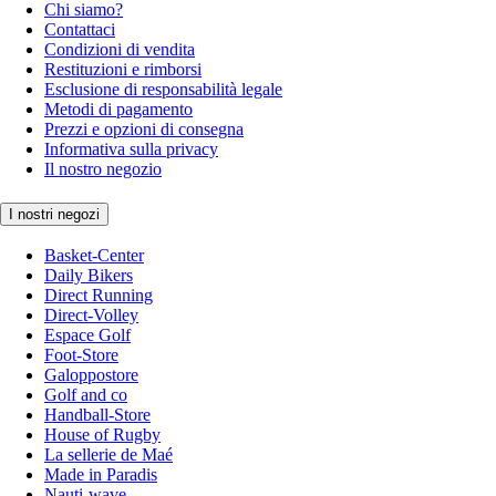
Chi siamo?
Contattaci
Condizioni di vendita
Restituzioni e rimborsi
Esclusione di responsabilità legale
Metodi di pagamento
Prezzi e opzioni di consegna
Informativa sulla privacy
Il nostro negozio
I nostri negozi
Basket-Center
Daily Bikers
Direct Running
Direct-Volley
Espace Golf
Foot-Store
Galoppostore
Golf and co
Handball-Store
House of Rugby
La sellerie de Maé
Made in Paradis
Nauti-wave