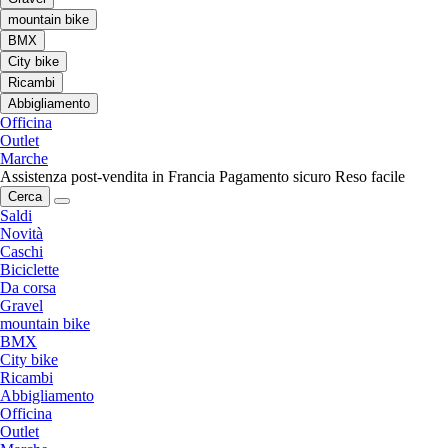
mountain bike
BMX
City bike
Ricambi
Abbigliamento
Officina
Outlet
Marche
Assistenza post-vendita in Francia
Pagamento sicuro
Reso facile
Cerca
Saldi
Novità
Caschi
Biciclette
Da corsa
Gravel
mountain bike
BMX
City bike
Ricambi
Abbigliamento
Officina
Outlet