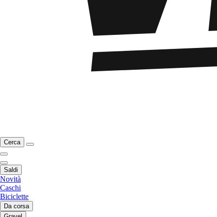
Cerca
Saldi
Novità
Caschi
Biciclette
Da corsa
Gravel