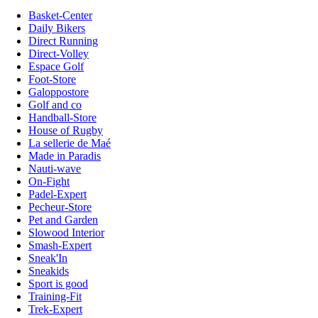
Basket-Center
Daily Bikers
Direct Running
Direct-Volley
Espace Golf
Foot-Store
Galoppostore
Golf and co
Handball-Store
House of Rugby
La sellerie de Maé
Made in Paradis
Nauti-wave
On-Fight
Padel-Expert
Pecheur-Store
Pet and Garden
Slowood Interior
Smash-Expert
Sneak'In
Sneakids
Sport is good
Training-Fit
Trek-Expert