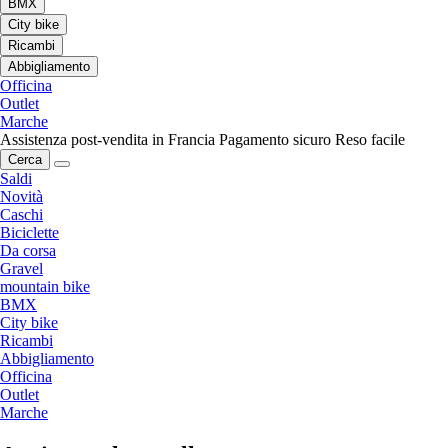
BMX
City bike
Ricambi
Abbigliamento
Officina
Outlet
Marche
Assistenza post-vendita in Francia
Pagamento sicuro
Reso facile
Cerca
Saldi
Novità
Caschi
Biciclette
Da corsa
Gravel
mountain bike
BMX
City bike
Ricambi
Abbigliamento
Officina
Outlet
Marche