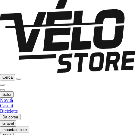
Cerca
Saldi
Novità
Caschi
Biciclette
Da corsa
Gravel
mountain bike