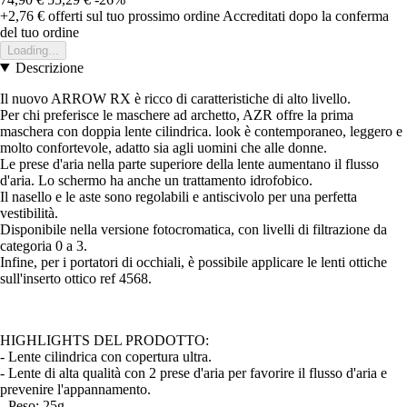
+2,76 €
offerti sul tuo prossimo ordine
Accreditati dopo la conferma
del tuo ordine
Loading...
Descrizione
Il nuovo ARROW RX è ricco di caratteristiche di alto livello.
Per chi preferisce le maschere ad archetto, AZR offre la prima
maschera con doppia lente cilindrica. look è contemporaneo, leggero e
molto confortevole, adatto sia agli uomini che alle donne.
Le prese d'aria nella parte superiore della lente aumentano il flusso
d'aria. Lo schermo ha anche un trattamento idrofobico.
Il nasello e le aste sono regolabili e antiscivolo per una perfetta
vestibilità.
Disponibile nella versione fotocromatica, con livelli di filtrazione da
categoria 0 a 3.
Infine, per i portatori di occhiali, è possibile applicare le lenti ottiche
sull'inserto ottico ref 4568.
HIGHLIGHTS DEL PRODOTTO:
- Lente cilindrica con copertura ultra.
- Lente di alta qualità con 2 prese d'aria per favorire il flusso d'aria e
prevenire l'appannamento.
- Peso: 25g.