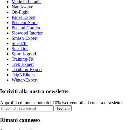
Made in Paradis
Nauti-wave
On-Fight
Padel-Expert
Pecheur-Store
Pet and Garden
Slowood Interior
Smash-Expert
Sneak'In
Sneakids
Sport is good
Training-Fit
Trek-Expert
Triathlon-Expert
TripNBikers
Winter-Expert
Iscriviti alla nostra newsletter
Approfitta di uno sconto del 10% iscrivendoti alla nostra newsletter
Iscriviti
Rimani connesso