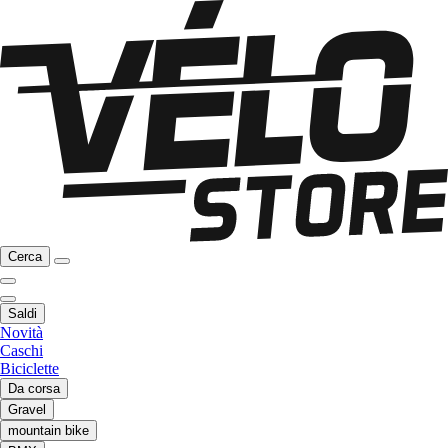
Cerca
Saldi
Novità
Caschi
Biciclette
Da corsa
Gravel
mountain bike