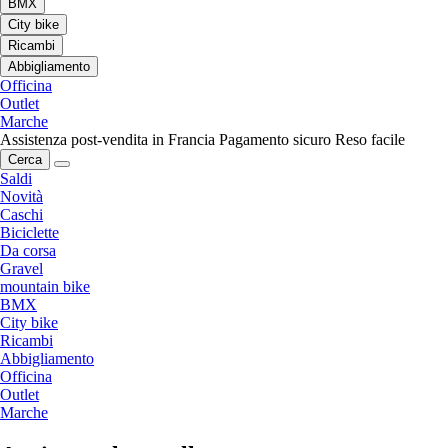
BMX
City bike
Ricambi
Abbigliamento
Officina
Outlet
Marche
Assistenza post-vendita in Francia
Pagamento sicuro
Reso facile
Cerca
Saldi
Novità
Caschi
Biciclette
Da corsa
Gravel
mountain bike
BMX
City bike
Ricambi
Abbigliamento
Officina
Outlet
Marche