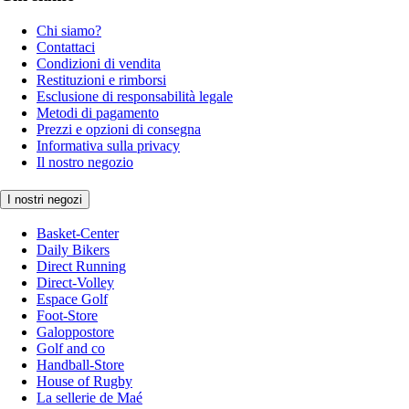
Chi siamo?
Contattaci
Condizioni di vendita
Restituzioni e rimborsi
Esclusione di responsabilità legale
Metodi di pagamento
Prezzi e opzioni di consegna
Informativa sulla privacy
Il nostro negozio
I nostri negozi
Basket-Center
Daily Bikers
Direct Running
Direct-Volley
Espace Golf
Foot-Store
Galoppostore
Golf and co
Handball-Store
House of Rugby
La sellerie de Maé