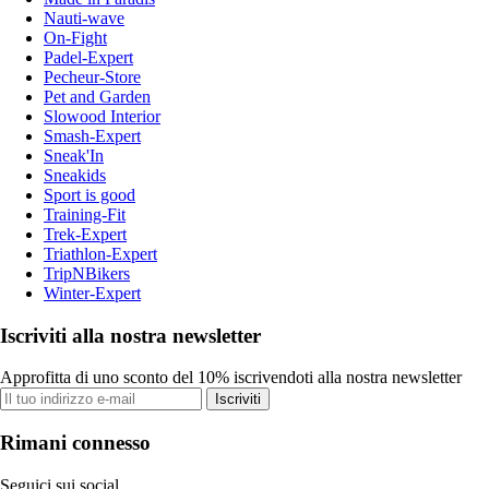
Nauti-wave
On-Fight
Padel-Expert
Pecheur-Store
Pet and Garden
Slowood Interior
Smash-Expert
Sneak'In
Sneakids
Sport is good
Training-Fit
Trek-Expert
Triathlon-Expert
TripNBikers
Winter-Expert
Iscriviti alla nostra newsletter
Approfitta di uno sconto del 10% iscrivendoti alla nostra newsletter
Iscriviti
Rimani connesso
Seguici sui social