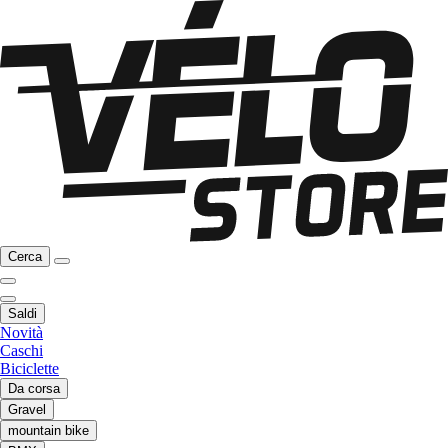
Cerca
Saldi
Novità
Caschi
Biciclette
Da corsa
Gravel
mountain bike