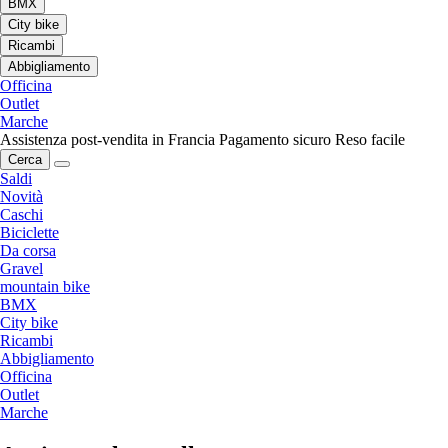
BMX
City bike
Ricambi
Abbigliamento
Officina
Outlet
Marche
Assistenza post-vendita in Francia
Pagamento sicuro
Reso facile
Cerca
Saldi
Novità
Caschi
Biciclette
Da corsa
Gravel
mountain bike
BMX
City bike
Ricambi
Abbigliamento
Officina
Outlet
Marche