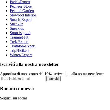
Padel-Expert
Pecheur-Store
Pet and Garden
Slowood Interior
Smash-Expert
Sneak'In
Sneakids
Sport is good
Training-Fit
Trek-Expert
Triathlon-Expert
TripNBikers
Winter-Expert
Iscriviti alla nostra newsletter
Approfitta di uno sconto del 10% iscrivendoti alla nostra newsletter
Iscriviti
Rimani connesso
Seguici sui social