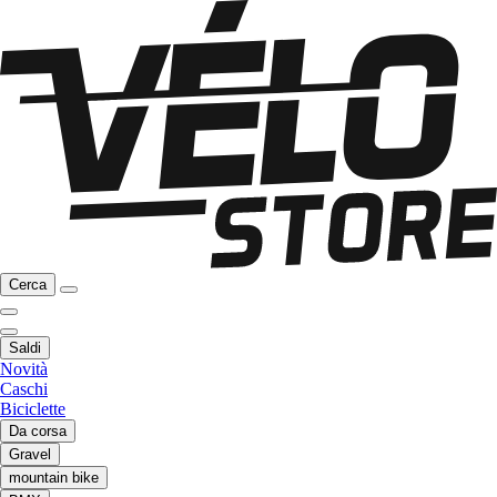
Cerca
Saldi
Novità
Caschi
Biciclette
Da corsa
Gravel
mountain bike