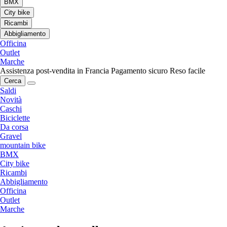
BMX
City bike
Ricambi
Abbigliamento
Officina
Outlet
Marche
Assistenza post-vendita in Francia
Pagamento sicuro
Reso facile
Cerca
Saldi
Novità
Caschi
Biciclette
Da corsa
Gravel
mountain bike
BMX
City bike
Ricambi
Abbigliamento
Officina
Outlet
Marche