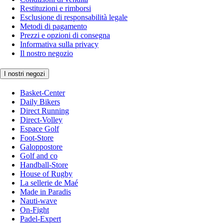
Restituzioni e rimborsi
Esclusione di responsabilità legale
Metodi di pagamento
Prezzi e opzioni di consegna
Informativa sulla privacy
Il nostro negozio
I nostri negozi
Basket-Center
Daily Bikers
Direct Running
Direct-Volley
Espace Golf
Foot-Store
Galoppostore
Golf and co
Handball-Store
House of Rugby
La sellerie de Maé
Made in Paradis
Nauti-wave
On-Fight
Padel-Expert