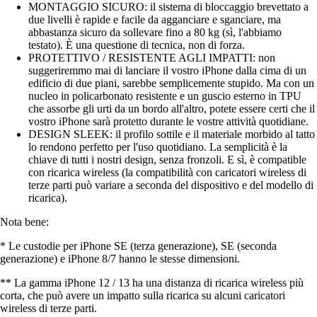
MONTAGGIO SICURO: il sistema di bloccaggio brevettato a
due livelli è rapide e facile da agganciare e sganciare, ma
abbastanza sicuro da sollevare fino a 80 kg (sì, l'abbiamo
testato). È una questione di tecnica, non di forza.
PROTETTIVO / RESISTENTE AGLI IMPATTI: non
suggeriremmo mai di lanciare il vostro iPhone dalla cima di un
edificio di due piani, sarebbe semplicemente stupido. Ma con un
nucleo in policarbonato resistente e un guscio esterno in TPU
che assorbe gli urti da un bordo all'altro, potete essere certi che il
vostro iPhone sarà protetto durante le vostre attività quotidiane.
DESIGN SLEEK: il profilo sottile e il materiale morbido al tatto
lo rendono perfetto per l'uso quotidiano. La semplicità è la
chiave di tutti i nostri design, senza fronzoli. E sì, è compatible
con ricarica wireless (la compatibilità con caricatori wireless di
terze parti può variare a seconda del dispositivo e del modello di
ricarica).
Nota bene:
* Le custodie per iPhone SE (terza generazione), SE (seconda
generazione) e iPhone 8/7 hanno le stesse dimensioni.
** La gamma iPhone 12 / 13 ha una distanza di ricarica wireless più
corta, che può avere un impatto sulla ricarica su alcuni caricatori
wireless di terze parti.