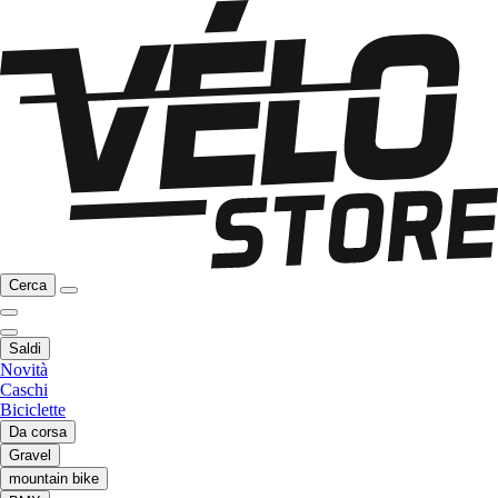
Cerca
Saldi
Novità
Caschi
Biciclette
Da corsa
Gravel
mountain bike